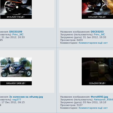
ажения:
DSC03199
Название изображения:
DSC03203
зователь):
Princ_MC
Загружено (пользователь):
Princ_MC
: 31 Jan 2012, 16:33
Загружено (дата): 31 Jan 2012, 16:33
95
Просмотров: 6403
Комментарии:
Комментариев ещё нет
ажения:
3х колесник на объяву.jpg
Название изображения:
Фото0093.jpg
зователь):
vag377
Загружено (пользователь):
Aleksandr_858
: 17 Dec 2011, 09:15
Загружено (дата): 03 Nov 2011, 16:16
9
Просмотров: 5107
Комментарии:
Комментариев ещё нет