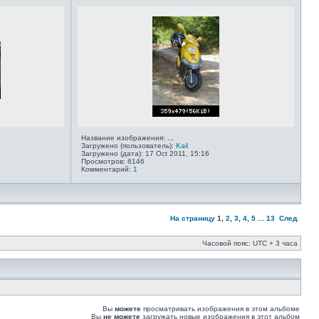
Название изображения:
...
Загружено (пользователь):
Kail
Загружено (дата): 17 Oct 2011, 15:16
Просмотров: 6146
Комментарий:
1
На страницу
1
,
2
,
3
,
4
,
5
...
13
След.
Часовой пояс: UTC + 3 часа
Вы
можете
просматривать изображения в этом альбоме
Вы
не можете
загружать новые изображения в этот альбом