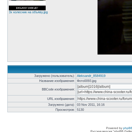
3х колесник на объяву.jpg
Загружено (пользователь):
Aleksandr_8584919
Название изображения:
Фото0093.jpg
BBCode изображения:
URL изображения:
Загружено (дата):
03 Nov 2011, 16:16
Просмотров:
5130
Powered by
phpBB
Русская версия "phpBB Galle