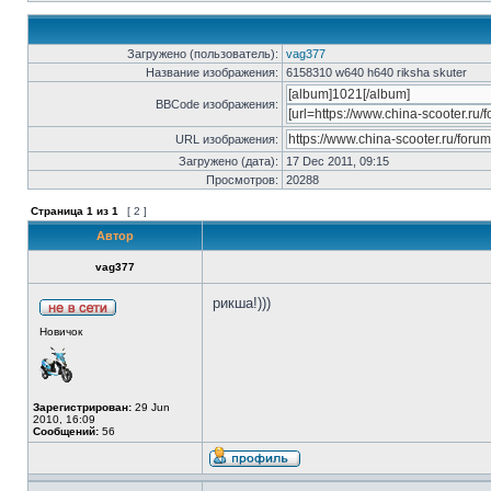
Загружено (пользователь):
vag377
Название изображения:
6158310 w640 h640 riksha skuter
BBCode изображения:
URL изображения:
Загружено (дата):
17 Dec 2011, 09:15
Просмотров:
20288
Страница
1
из
1
[ 2 ]
Автор
vag377
рикша!)))
Новичок
Зарегистрирован:
29 Jun
2010, 16:09
Сообщений:
56