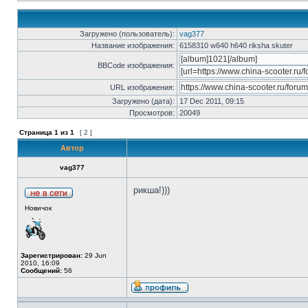
Загружено (пользователь):
vag377
Название изображения:
6158310 w640 h640 riksha skuter
BBCode изображения:
URL изображения:
Загружено (дата):
17 Dec 2011, 09:15
Просмотров:
20049
Страница
1
из
1
[ 2 ]
Автор
vag377
рикша!)))
Новичок
Зарегистрирован:
29 Jun
2010, 16:09
Сообщений:
56