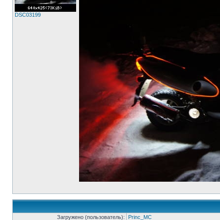
DSC03199
Загружено (пользователь):
Princ_MC