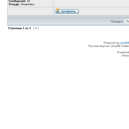
Сообщений:
32
Откуда:
Ульяновск
Порядок:
Страница
1
из
1
[ 3 ]
Powered by
phpBB
Русская версия "phpBB Galle
Powered
china