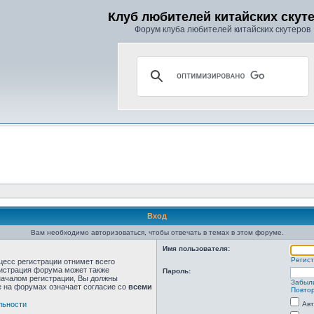
Клуб любителей китайских скут
Форум клуба любителей китайских скутеров
Вход
Вам необходимо авторизоваться, чтобы отвечать в темах в этом форуме.
Имя пользователя:
Регис
цесс регистрации отнимет всего
нистрация форума может также
Пароль:
началом регистрации, Вы должны
Забыл
е на форумах означает согласие со
всеми
Повтор
льности
Авт