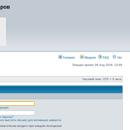
еров
Галерея
Медали
FAQ
Чат
Текущее время: 06 Aug 2026, 13:49
Часовой пояс: UTC + 3 часа
трация
и пароль?
но выслать письмо для активации аккаунта
оматически входить при каждом посещении