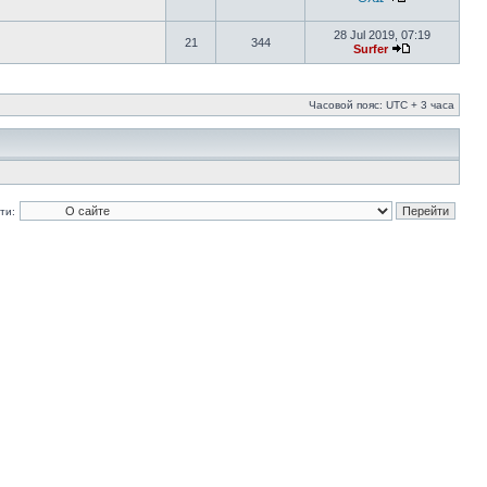
28 Jul 2019, 07:19
21
344
Surfer
Часовой пояс: UTC + 3 часа
ти: