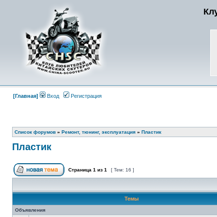
Кл
[Главная]
Вход
Регистрация
Список форумов
»
Ремонт, тюнинг, эксплуатация
»
Пластик
Пластик
Страница
1
из
1
[ Тем: 16 ]
Темы
Объявления