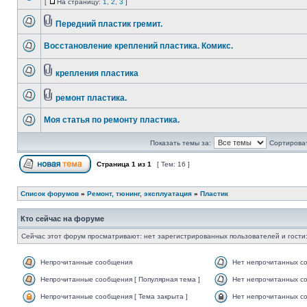
[
На страницу:
1
,
2
,
3
]
Передний пластик гремит.
Восстановление креплений пластика. Комикс.
крепления пластика
ремонт пластика.
Моя статья по ремонту пластика.
Показать темы за:
Сортироват
Страница
1
из
1
[ Тем: 16 ]
Список форумов
»
Ремонт, тюнинг, эксплуатация
»
Пластик
Кто сейчас на форуме
Сейчас этот форум просматривают: нет зарегистрированных пользователей и гости:
Непрочитанные сообщения
Нет непрочитанных с
Непрочитанные сообщения [ Популярная тема ]
Нет непрочитанных со
Непрочитанные сообщения [ Тема закрыта ]
Нет непрочитанных со