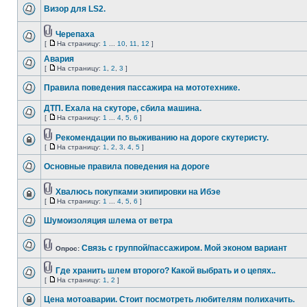
Визор для LS2.
Черепаха
[
На страницу:
1
...
10
,
11
,
12
]
Авария
[
На страницу:
1
,
2
,
3
]
Правила поведения пассажира на мототехнике.
ДТП. Ехала на скуторе, сбила машина.
[
На страницу:
1
...
4
,
5
,
6
]
Рекомендации по выживанию на дороге скутеристу.
[
На страницу:
1
,
2
,
3
,
4
,
5
]
Основные правила поведения на дороге
Хвалюсь покупками экипировки на Ибэе
[
На страницу:
1
...
4
,
5
,
6
]
Шумоизоляция шлема от ветра
Связь с группой/пассажиром. Мой эконом вариант
Опрос:
Где хранить шлем второго? Какой выбрать и о цепях..
[
На страницу:
1
,
2
]
Цена мотоаварии. Стоит посмотреть любителям полихачить.