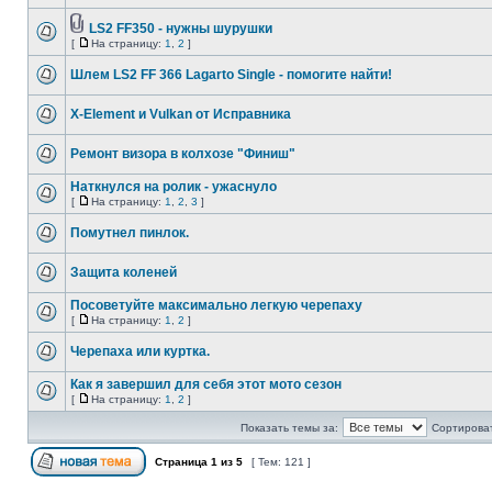
LS2 FF350 - нужны шурушки
[
На страницу:
1
,
2
]
Шлем LS2 FF 366 Lagarto Single - помогите найти!
X-Element и Vulkan от Исправника
Ремонт визора в колхозе "Финиш"
Наткнулся на ролик - ужаснуло
[
На страницу:
1
,
2
,
3
]
Помутнел пинлок.
Защита коленей
Посоветуйте максимально легкую черепаху
[
На страницу:
1
,
2
]
Черепаха или куртка.
Как я завершил для себя этот мото сезон
[
На страницу:
1
,
2
]
Показать темы за:
Сортироват
Страница
1
из
5
[ Тем: 121 ]