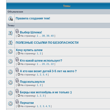
Темы
Объявления
Правила создания тем!
Темы
Выбор Шлема!
[
На страницу:
1
...
38
,
39
,
40
]
ПОЛЕЗНЫЕ ССЫЛКИ ПО БЕЗОПАСНОСТИ
Хочу купить шлем
[
На страницу:
1
,
2
]
Кто какой шлем использует?
[
На страницу:
1
...
20
,
21
,
22
]
А кто как возит детей 3-5 лет на мото ?
[
На страницу:
1
,
2
,
3
,
4
]
Подскользнулся
[
На страницу:
1
,
2
]
Берцы как мотообувь и не только :)
[
На страницу:
1
,
2
,
3
]
Перчатки
[
На страницу:
1
,
2
,
3
,
4
,
5
]