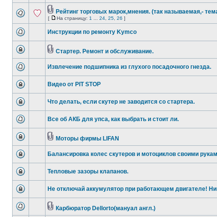
Рейтинг торговых марок,мнения. (так называемая,- тем
[
На страницу:
1
...
24
,
25
,
26
]
Инструкции по ремонту Kymco
Стартер. Ремонт и обслуживание.
Извлечение подшипника из глухого посадочного гнезда.
Видео от PIT STOP
Что делать, если скутер не заводится со стартера.
Все об АКБ для упса, как выбрать и стоит ли.
Моторы фирмы LIFAN
Балансировка колес скутеров и мотоциклов своими рукам
Тепловые зазоры клапанов.
Не отключай аккумулятор при работающем двигателе! Ни
Карбюратор Dellorto(мануал англ.)