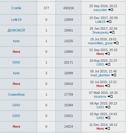
25 Sep 2018, 20:21
CraNik
377
430156
easyrider
20 Dec 2017, 20:39
Lelik19
0
10959
Lelik19
25 Jan 2017, 22:34
ДОМОВОЙ
1
15661
Эпикуреец
25 Jul 2016, 19:01
funix
1
14225
maximillian_great
01 Sep 2015, 20:10
Hors
0
14890
Hors
20 Aug 2015, 21:37
GRO
1
20171
GRO
05 Jul 2015, 21:46
funix
2
16999
mad_plumber
02 Jul 2015, 12:22
Hors
0
19416
Hors
07 Май 2015, 16:33
Скамейкер
1
17759
skuterov
06 Apr 2015, 00:13
GRO
0
15384
GRO
02 Apr 2015, 14:43
GRO
0
15931
GRO
11 Dec 2014, 18:12
Hors
0
14024
Hors