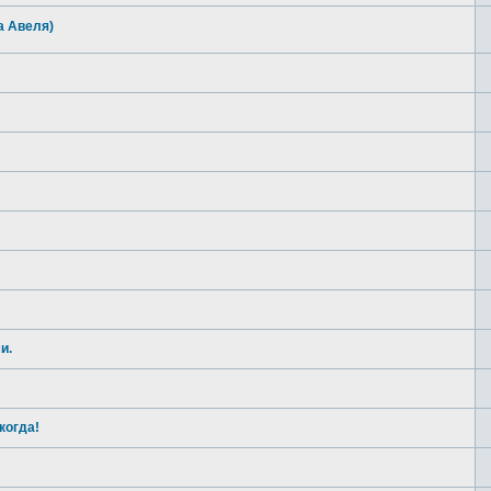
а Авеля)
и.
когда!