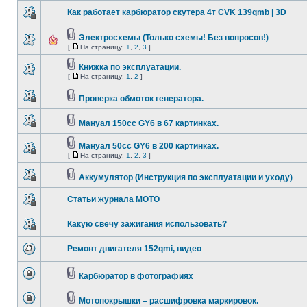
Как работает карбюратор скутера 4т CVK 139qmb | 3D
Электросхемы (Только схемы! Без вопросов!)
[
На страницу:
1
,
2
,
3
]
Книжка по эксплуатации.
[
На страницу:
1
,
2
]
Проверка обмоток генератора.
Мануал 150cc GY6 в 67 картинках.
Мануал 50cc GY6 в 200 картинках.
[
На страницу:
1
,
2
,
3
]
Аккумулятор (Инструкция по эксплуатации и уходу)
Статьи журнала МОТО
Какую свечу зажигания использовать?
Ремонт двигателя 152qmi, видео
Карбюратор в фотографиях
Мотопокрышки – расшифровка маркировок.