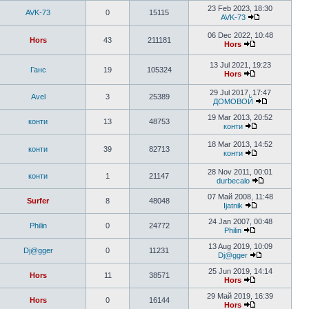
23 Feb 2023, 18:30
AVK-73
0
15115
AVK-73
06 Dec 2022, 10:48
Hors
43
211181
Hors
13 Jul 2021, 19:23
Ганс
19
105324
Hors
29 Jul 2017, 17:47
Avel
3
25389
ДОМОВОЙ
19 Mar 2013, 20:52
конти
13
48753
конти
18 Mar 2013, 14:52
конти
39
82713
конти
28 Nov 2011, 00:01
конти
1
21147
durbecalo
07 Май 2008, 11:48
Surfer
8
48048
Ijatnik
24 Jan 2007, 00:48
Philin
0
24772
Philin
13 Aug 2019, 10:09
Dj@gger
0
11231
Dj@gger
25 Jun 2019, 14:14
Hors
11
38571
Hors
29 Май 2019, 16:39
Hors
0
16144
Hors