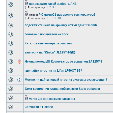
подскажите какой выбрать АКБ
[
На страницу:
1
,
2
,
3
]
PICмикро01 измерение температуры!
Опрос:
[
На страницу:
1
...
8
,
9
,
10
]
подскажите цена на крышку ножки двиг 139qmb
Головка с поршневой на 80сс
Каталожные номера запчастей
запчасти на “Kinlon” JL125T-10(E)
Нужна помощь!!! Коммутатор от zongshen ZA125T-8
где найти пластик на Lifan LF50QT-15?
Можно ли найти новый пластик системы охлаждения?
Болт крепления клапанной крышки Stels outlander
Vento Zip подскажите размеры
Запчасти в Пскове