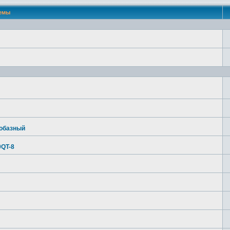
емы
нобазный
0QT-8