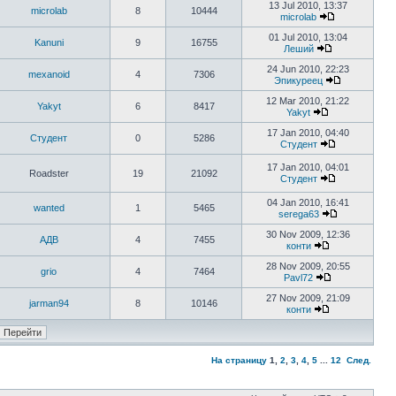
13 Jul 2010, 13:37
microlab
8
10444
microlab
01 Jul 2010, 13:04
Kanuni
9
16755
Леший
24 Jun 2010, 22:23
mexanoid
4
7306
Эпикуреец
12 Mar 2010, 21:22
Yakyt
6
8417
Yakyt
17 Jan 2010, 04:40
Студент
0
5286
Студент
17 Jan 2010, 04:01
Roadster
19
21092
Студент
04 Jan 2010, 16:41
wanted
1
5465
serega63
30 Nov 2009, 12:36
АДВ
4
7455
конти
28 Nov 2009, 20:55
grio
4
7464
Pavl72
27 Nov 2009, 21:09
jarman94
8
10146
конти
На страницу
1
,
2
,
3
,
4
,
5
...
12
След.