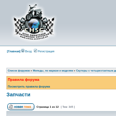
[Главная]
Вход
Регистрация
Список форумов
»
Мопеды, по маркам и моделям
»
Скутеры с четырехтактным д
Правила форума
Посмотреть правила форума
Запчасти
Страница
1
из
12
[ Тем: 345 ]