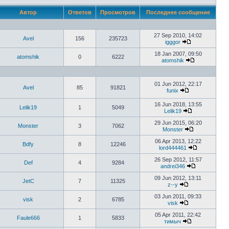
Автор
Ответов
Просмотров
Последнее сообщение
27 Sep 2010, 14:02
Avel
156
235723
igggor
18 Jan 2007, 09:50
atomshik
0
6222
atomshik
01 Jun 2012, 22:17
Avel
85
91821
funix
16 Jun 2018, 13:55
Lelik19
1
5049
Lelik19
29 Jun 2015, 06:20
Monster
3
7062
Monster
06 Apr 2013, 12:22
Bdfy
8
12246
lord444461
26 Sep 2012, 11:57
Def
4
9284
andrei346
09 Jun 2012, 13:11
JetC
7
11325
z--y
03 Jun 2011, 09:33
visk
2
6785
visk
05 Apr 2011, 22:42
Faule666
1
5833
тимыч