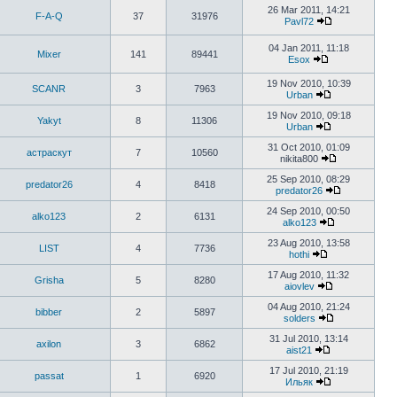
26 Mar 2011, 14:21
F-A-Q
37
31976
Pavl72
04 Jan 2011, 11:18
Mixer
141
89441
Esox
19 Nov 2010, 10:39
SCANR
3
7963
Urban
19 Nov 2010, 09:18
Yakyt
8
11306
Urban
31 Oct 2010, 01:09
астраскут
7
10560
nikita800
25 Sep 2010, 08:29
predator26
4
8418
predator26
24 Sep 2010, 00:50
alko123
2
6131
alko123
23 Aug 2010, 13:58
LIST
4
7736
hothi
17 Aug 2010, 11:32
Grisha
5
8280
aiovlev
04 Aug 2010, 21:24
bibber
2
5897
solders
31 Jul 2010, 13:14
axilon
3
6862
aist21
17 Jul 2010, 21:19
passat
1
6920
Ильяк