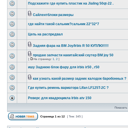
Подскажите где купить пластик на Jialing 50qt-22 .
Сайлентблоки размеры
где найти такой сальник?сальник 22*32*7
Цепь на распредвал
Задняя фара на BM Joy/Irbis R 50 КУПЛЮ!!!!!
продаю запчасти накитайский скутер BM joy 50
[
На страницу:
1
,
2
]
ишу Заднюю блок фару для irbis ir50 , r50
как узнать какой размер задних калодок баробонных ?
Где купить ремень вариатора Lifan LF125T-2C ?
Реверс для квадроцикла Irbis atv 150
Показать 
Страница
1
из
12
[ Тем: 345 ]