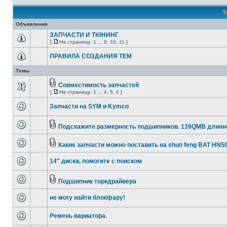
Т
Объявления
ЗАПЧАСТИ И ТЮНИНГ
[
На страницу:
1
...
9
,
10
,
11
]
ПРАВИЛА СОЗДАНИЯ ТЕМ
Темы
Совместимость запчастей
[
На страницу:
1
...
4
,
5
,
6
]
Запчасти на SYM и Kymco
Подскажите размерность подшипников. 139QMB длин
Какие запчасти можно поставить на shun feng BAT HN5
14" диски, помогите с поиском
Подшипник торкдрайвера
не могу найти блокфару!
Ремень вариатора.