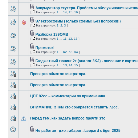
Аккумулятор скутера. Проблемы обслуживания и испо
[
На страницу:
1
...
14
,
15
,
16
]
Электросхемы (Только схемы! Без вопросов!)
[
На страницу:
1
,
2
,
3
]
Разборка 139QMB!
[
На страницу:
1
...
11
,
12
,
13
]
Прямоток!
[
На страницу:
1
...
62
,
63
,
64
]
Бюджетный тюнинг 2т (аналог 3KJ) - описание с карти
[
На страницу:
1
...
13
,
14
,
15
]
Проверка обмоток генератора.
Проверка обмоток генератора.
ЦПГ 82сс – комментарии по применению.
ВНИМАНИЕ!!! Тем кто собирается ставить 72сс.
Перед тем, как задать вопрос прочти это!
Не работает дхо ,габарит . Leopard s tiger 2025