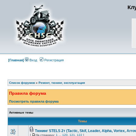
Кл
[Главная]
Вход
Регистрация
Список форумов
»
Ремонт, тюнинг, эксплуатация
Правила форума
Посмотреть правила форума
Активные темы
Темы
Тюнинг STELS 2т (Tactic, Skif, Leader, Alpha, Vortex, Arro
[
На страницу:
1
...
120
,
121
,
122
]