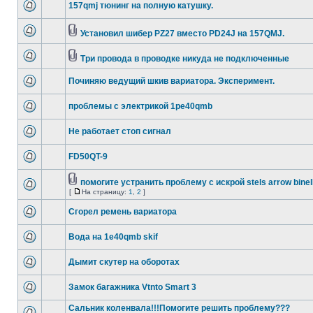
157qmj тюнинг на полную катушку.
Установил шибер PZ27 вместо PD24J на 157QMJ.
Три провода в проводке никуда не подключенные
Починяю ведущий шкив вариатора. Эксперимент.
проблемы с электрикой 1pe40qmb
Не работает стоп сигнал
FD50QT-9
помогите устранить проблему с искрой stels arrow binell
[
На страницу:
1
,
2
]
Сгорел ремень вариатора
Вода на 1e40qmb skif
Дымит скутер на оборотах
Замок багажника Vtnto Smart 3
Сальник коленвала!!!Помогите решить проблему???