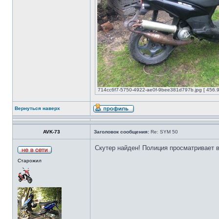
714cc6f7-5750-4922-ae0f-9bee381d797b.jpg [ 456.9
Вернуться наверх
AVK-73
Заголовок сообщения:
Re: SYM 50
Скутер найден! Полиция просматривает 
Старожил