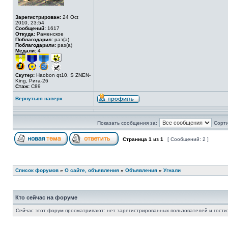
Зарегистрирован:
24 Oct
2010, 23:54
Сообщений:
1617
Откуда:
Раменское
Поблагодарил:
раз(а)
Поблагодарили:
раз(а)
Медали:
4
Скутер:
Haobon qt10, S ZNEN-
King, Рига-26
Стаж:
C89
Вернуться наверх
Показать сообщения за:
Сорти
Страница
1
из
1
[ Сообщений: 2 ]
Список форумов
»
О сайте, объявления
»
Объявления
»
Угнали
Кто сейчас на форуме
Сейчас этот форум просматривают: нет зарегистрированных пользователей и гости: