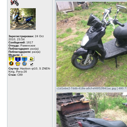
Зарегистрирован:
24 Oct
2010, 23:54
Сообщений:
1617
Откуда:
Раменское
Поблагодарил:
раз(а)
Поблагодарили:
раз(а)
Медали:
4
Скутер:
Haobon qt10, S ZNEN-
King, Рига-26
Стаж:
C89
c1d1ebe2-7ddb-418e-a6cf-ef4952f941ac.jpg [ 480.7