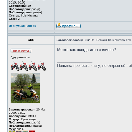
2015, 20:55
Сообщений:
19
Поблагодарил:
раз(а)
Поблагодарили:
раз(а)
Скутер:
Irbis Nirvana
Стаж:
2
Вернуться наверх
GRO
Заголовок сообщения:
Re: Ремонт Irbis Nirvana 150
Может как всегда игла залипла?
Гуру ремонта
_________________
Попытка прочесть книгу, не открыв её - о
Зарегистрирован:
20 Mar
2009, 23:12
Сообщений:
19841
Откуда:
Бронницы
Поблагодарил:
раз(а)
Поблагодарили:
раз(а)
Медали:
4