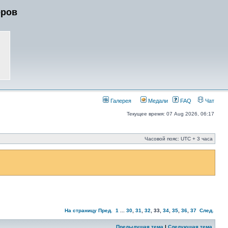
еров
Галерея
Медали
FAQ
Чат
Текущее время: 07 Aug 2026, 06:17
Часовой пояс: UTC + 3 часа
На страницу
Пред.
1
...
30
,
31
,
32
,
33
,
34
,
35
,
36
,
37
След.
Предыдущая тема
|
Следующая тема