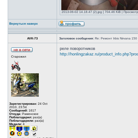
2013-06-02 14.18.47 (2).jpg [ 704.46 KiB | Просмотр
Вернуться наверх
AVK-73
Заголовок сообщения:
Re: Ремонт Irbis Nirvana 150
реле поворотников
http://honlingzakaz.ru/product_info.php?pr
Старожил
Зарегистрирован:
24 Oct
2010, 23:54
Сообщений:
1617
Откуда:
Раменское
Поблагодарил:
раз(а)
Поблагодарили:
раз(а)
Медали:
4