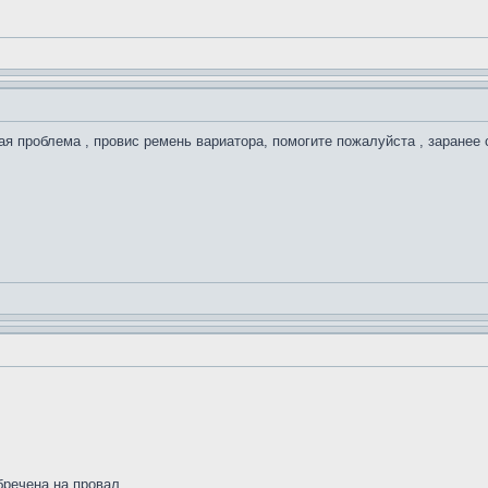
ая проблема , провис ремень вариатора, помогите пожалуйста , заранее 
бречена на провал.