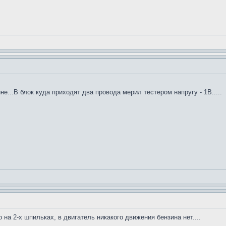
не...В блок куда приходят два провода мерил тестером напругу - 1В.....
 на 2-х шпильках, в двигатель никакого движения бензина нет....