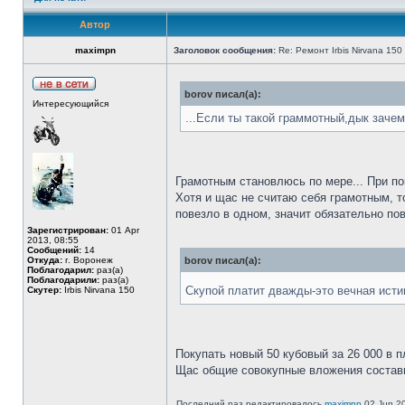
Автор
maximpn
Заголовок сообщения:
Re: Ремонт Irbis Nirvana 150
borov писал(а):
Интересующийся
...Если ты такой граммотный,дык зачем
Грамотным становлюсь по мере... При пок
Хотя и щас не считаю себя грамотным, то
повезло в одном, значит обязательно пов
Зарегистрирован:
01 Apr
2013, 08:55
Сообщений:
14
Откуда:
г. Воронеж
borov писал(а):
Поблагодарил:
раз(а)
Поблагодарили:
раз(а)
Скупой платит дважды-это вечная ист
Скутер:
Irbis Nirvana 150
Покупать новый 50 кубовый за 26 000 в п
Щас общие совокупные вложения состави
Последний раз редактировалось
maximpn
02 Jun 20