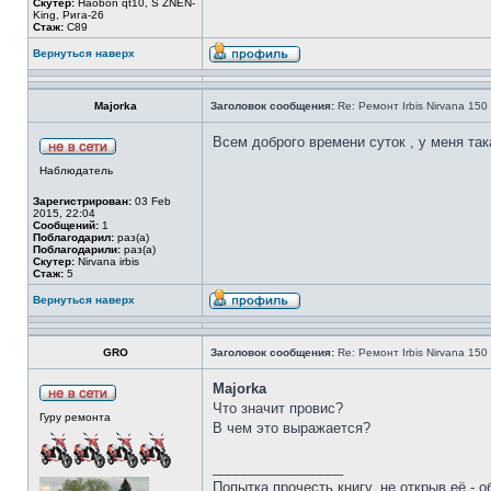
Скутер:
Haobon qt10, S ZNEN-
King, Рига-26
Стаж:
C89
Вернуться наверх
Majorka
Заголовок сообщения:
Re: Ремонт Irbis Nirvana 150
Всем доброго времени суток , у меня так
Наблюдатель
Зарегистрирован:
03 Feb
2015, 22:04
Сообщений:
1
Поблагодарил:
раз(а)
Поблагодарили:
раз(а)
Скутер:
Nirvana irbis
Стаж:
5
Вернуться наверх
GRO
Заголовок сообщения:
Re: Ремонт Irbis Nirvana 150
Majorka
Что значит провис?
Гуру ремонта
В чем это выражается?
_________________
Попытка прочесть книгу, не открыв её - о