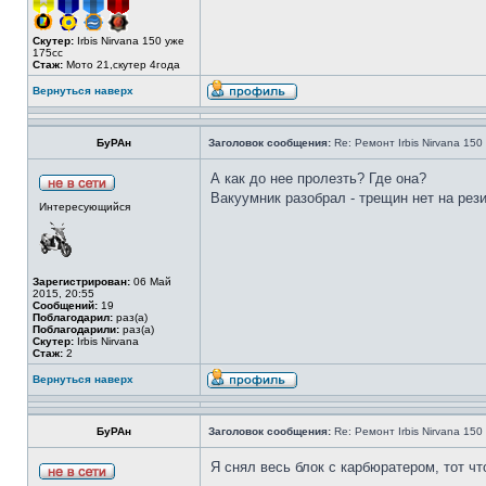
Скутер:
Irbis Nirvana 150 уже
175сс
Стаж:
Мото 21,скутер 4года
Вернуться наверх
БуРАн
Заголовок сообщения:
Re: Ремонт Irbis Nirvana 150
А как до нее пролезть? Где она?
Вакуумник разобрал - трещин нет на рези
Интересующийся
Зарегистрирован:
06 Май
2015, 20:55
Сообщений:
19
Поблагодарил:
раз(а)
Поблагодарили:
раз(а)
Скутер:
Irbis Nirvana
Стаж:
2
Вернуться наверх
БуРАн
Заголовок сообщения:
Re: Ремонт Irbis Nirvana 150
Я снял весь блок с карбюратером, тот что