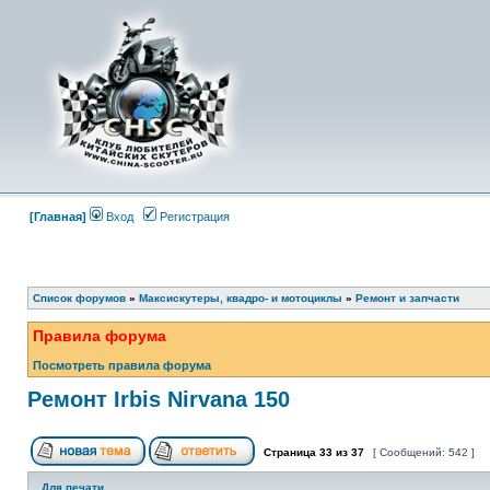
[Главная]
Вход
Регистрация
Список форумов
»
Максискутеры, квадро- и мотоциклы
»
Ремонт и запчасти
Правила форума
Посмотреть правила форума
Ремонт Irbis Nirvana 150
Страница
33
из
37
[ Сообщений: 542 ]
Для печати