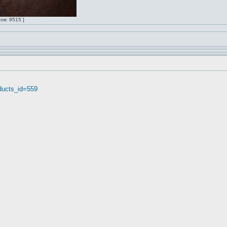
ов: 9515 ]
oducts_id=559