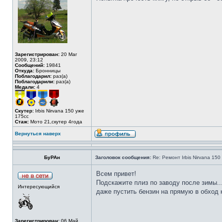
Зарегистрирован:
20 Mar
2009, 23:12
Сообщений:
19841
Откуда:
Бронницы
Поблагодарил:
раз(а)
Поблагодарили:
раз(а)
Медали:
4
Скутер:
Irbis Nirvana 150 уже
175сс
Стаж:
Мото 21,скутер 4года
Вернуться наверх
БуРАн
Заголовок сообщения:
Re: Ремонт Irbis Nirvana 150
Всем привет!
Подскажите плиз по заводу после зимы....
Интересующийся
даже пустить бензин на прямую в обход к
Зарегистрирован:
06 Май