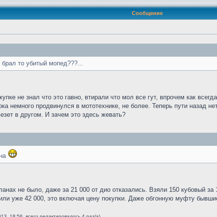
Сообщение
 брал то убитый мопед???...
упке не знал что это гавно, втирали что мол все гут, впрочем как всегд
ка немного продвинулся в мототехнике, не более. Теперь пути назад не
езет в другом. И зачем это здесь жевать?
ина
ланах не было, даже за 21 000 от дио отказались. Взяли 150 кубовый за
ли уже 42 000, это включая цену покупки. Даже обгонную муфту бывшие
13, 18:56, всего редактировалось 4 раз(а).