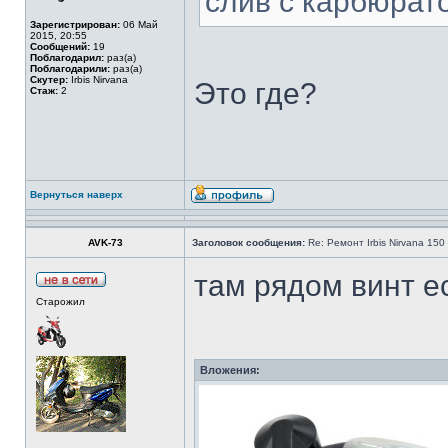
слив с карбюрат
Зарегистрирован:
06 Май
2015, 20:55
Сообщений:
19
Поблагодарил:
раз(а)
Поблагодарили:
раз(а)
Скутер:
Irbis Nirvana
Это где?
Стаж:
2
Вернуться наверх
AVK-73
Заголовок сообщения:
Re: Ремонт Irbis Nirvana 150
там рядом винт е
Старожил
Вложения: