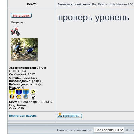
AVK-73
Заголовок сообщения:
Re: Ремонт Irbis Nirvana 150
проверь уровень
Старожил
Зарегистрирован:
24 Oct
2010, 23:54
Сообщений:
1617
Откуда:
Раменское
Поблагодарил:
раз(а)
Поблагодарили:
раз(а)
Медали:
4
Скутер:
Haobon qt10, S ZNEN-
King, Рига-26
Стаж:
C89
Вернуться наверх
Показать сообщения за:
Сорти