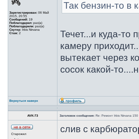
Так бензин-то в 
Зарегистрирован:
06 Май
2015, 20:55
Сообщений:
19
Поблагодарил:
раз(а)
Поблагодарили:
раз(а)
Скутер:
Irbis Nirvana
Течет...и куда-то
Стаж:
2
камеру приходит..
вытекает через к
сосок какой-то....
Вернуться наверх
AVK-73
Заголовок сообщения:
Re: Ремонт Irbis Nirvana 150
слив с карбюрато
Старожил