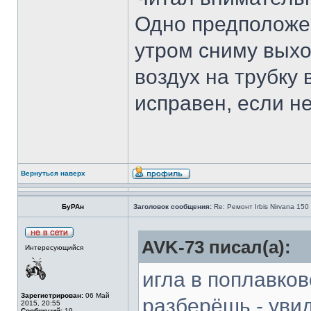
Одно предположен
утром сниму выхо
воздух на трубку 
исправен, если н
Вернуться наверх
БуРАн
Заголовок сообщения:
Re: Ремонт Irbis Nirvana 150
AVK-73 писал(а):
Интересующийся
игла в поплавко
Зарегистрирован:
06 Май
разберёшь - уви
2015, 20:55
Сообщений:
19