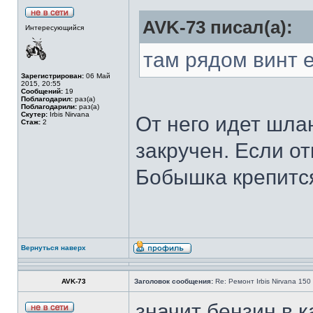
AVK-73 писал(а):
Интересующийся
там рядом винт е
Зарегистрирован:
06 Май
2015, 20:55
Сообщений:
19
Поблагодарил:
раз(а)
Поблагодарили:
раз(а)
Скутер:
Irbis Nirvana
От него идет шлан
Стаж:
2
закручен. Если от
Бобышка крепится 
Вернуться наверх
AVK-73
Заголовок сообщения:
Re: Ремонт Irbis Nirvana 150
значит бензин в 