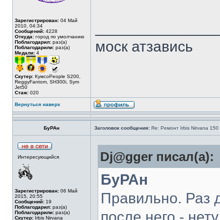
Зарегистрирован:
04 Май
______________
2010, 04:34
Сообщений:
4228
Откуда:
город по умолчанию
моск атзавись
Поблагодарил:
раз(а)
Поблагодарили:
раз(а)
Медали:
4
Скутер:
КумсоPeople S200,
ReggyFantom, SH300i, Sym
Jet50
Стаж:
020
Вернуться наверх
БуРАн
Заголовок сообщения:
Re: Ремонт Irbis Nirvana 150
Dj@gger писал(а):
Интересующийся
БуРАн
Зарегистрирован:
06 Май
Правильно. Раз д
2015, 20:55
Сообщений:
19
Поблагодарил:
раз(а)
после него - нету
Поблагодарили:
раз(а)
Скутер:
Irbis Nirvana