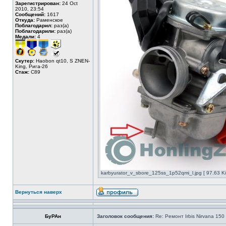
Зарегистрирован:
24 Oct
2010, 23:54
Сообщений:
1617
Откуда:
Раменское
Поблагодарил:
раз(а)
Поблагодарили:
раз(а)
Медали:
4
Скутер:
Haobon qt10, S ZNEN-
King, Рига-26
Стаж:
C89
karbyurator_v_sbore_125ss_1p52qmi_l.jpg [ 97.63 K
Вернуться наверх
БуРАн
Заголовок сообщения:
Re: Ремонт Irbis Nirvana 150