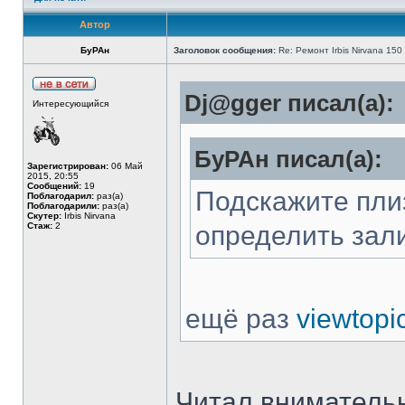
Автор
БуРАн
Заголовок сообщения:
Re: Ремонт Irbis Nirvana 150
Dj@gger писал(а):
Интересующийся
БуРАн писал(а):
Зарегистрирован:
06 Май
2015, 20:55
Сообщений:
19
Подскажите плиз 
Поблагодарил:
раз(а)
Поблагодарили:
раз(а)
Скутер:
Irbis Nirvana
Стаж:
2
определить залип
ещё раз
viewtopi
Читал внимательно