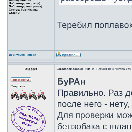
Поблагодарил:
раз(а)
Поблагодарили:
раз(а)
Скутер:
Irbis Nirvana
Стаж:
2
Теребил поплавок -
Вернуться наверх
Dj@gger
Заголовок сообщения:
Re: Ремонт Irbis Nirvana 150
БуРАн
Старожил
Правильно. Раз д
после него - нету
Для проверки мож
бензобака с шлан