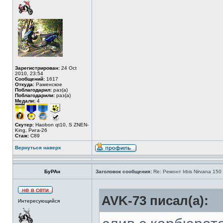
Зарегистрирован:
24 Oct
2010, 23:54
Сообщений:
1617
Откуда:
Раменское
Поблагодарил:
раз(а)
Поблагодарили:
раз(а)
Медали:
4
Скутер:
Haobon qt10, S ZNEN-
King, Рига-26
Стаж:
C89
Вернуться наверх
БуРАн
Заголовок сообщения:
Re: Ремонт Irbis Nirvana 150
AVK-73 писал(а):
Интересующийся