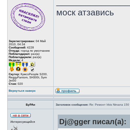
______________
моск атзавись
Зарегистрирован:
04 Май
2010, 04:34
Сообщений:
4228
Откуда:
город по умолчанию
Поблагодарил:
раз(а)
Поблагодарили:
раз(а)
Медали:
4
Скутер:
КумсоPeople S200,
ReggyFantom, SH300i, Sym
Jet50
Стаж:
020
Вернуться наверх
БуРАн
Заголовок сообщения:
Re: Ремонт Irbis Nirvana 150
Dj@gger писал(а):
Интересующийся