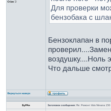
Стаж:
2
Для проверки мо
бензобака с шлан
Бензоклапан в по
проверил....Заме
воздушку....Ноль э
Что дальше смотр
Вернуться наверх
БуРАн
Заголовок сообщения:
Re: Ремонт Irbis Nirvana 150