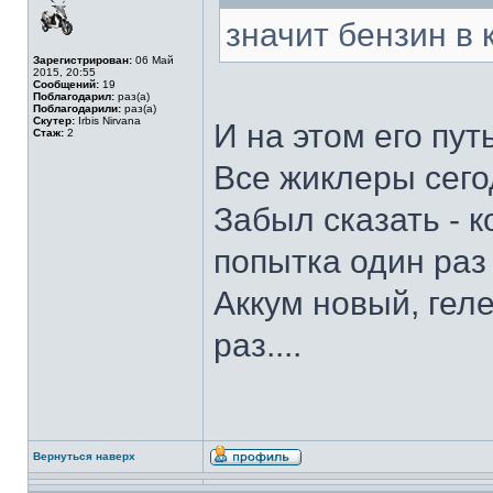
значит бензин в 
Зарегистрирован:
06 Май
2015, 20:55
Сообщений:
19
Поблагодарил:
раз(а)
Поблагодарили:
раз(а)
Скутер:
Irbis Nirvana
И на этом его путь
Стаж:
2
Все жиклеры сегод
Забыл сказать - к
попытка один раз "
Аккум новый, геле
раз....
Вернуться наверх