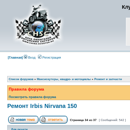
Кл
[Главная]
Вход
Регистрация
Список форумов
»
Максискутеры, квадро- и мотоциклы
»
Ремонт и запчасти
Правила форума
Посмотреть правила форума
Ремонт Irbis Nirvana 150
Страница
34
из
37
[ Сообщений: 542 ]
Для печати