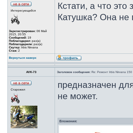
Кстати, а что это
Интересующийся
Катушка? Она не 
Зарегистрирован:
06 Май
2015, 20:55
Сообщений:
19
Поблагодарил:
раз(а)
Поблагодарили:
раз(а)
Скутер:
Irbis Nirvana
Стаж:
2
Вернуться наверх
AVK-73
Заголовок сообщения:
Re: Ремонт Irbis Nirvana 150
предназначен для
Старожил
не может.
Вложения: