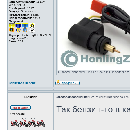
Зарегистрирован:
24 Oct
2010, 23:54
Сообщений:
1617
Откуда:
Раменское
Поблагодарил:
раз(а)
Поблагодарили:
раз(а)
Медали:
4
Скутер:
Haobon qt10, S ZNEN-
King, Рига-26
Стаж:
C89
puskovoi_obogatitel_l.jpg [ 58.24 KiB | Просмотров:
Вернуться наверх
Dj@gger
Заголовок сообщения:
Re: Ремонт Irbis Nirvana 150
Так бензин-то в к
Старожил