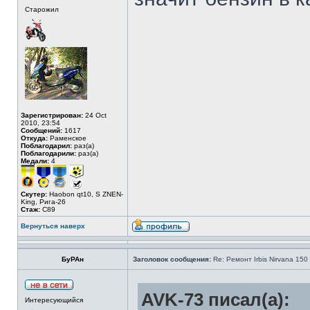
Старожил
Зарегистрирован:
24 Oct
2010, 23:54
Сообщений:
1617
Откуда:
Раменское
Поблагодарил:
раз(а)
Поблагодарили:
раз(а)
Медали:
4
Скутер:
Haobon qt10, S ZNEN-
King, Рига-26
Стаж:
C89
Вернуться наверх
БуРАн
Заголовок сообщения:
Re: Ремонт Irbis Nirvana 150
AVK-73 писал(а):
Интересующийся