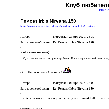
Клуб любителе
https://
Ремонт Irbis Nirvana 150
https://www.china-scooter.ru/forum/viewtopic.php?f=16&t=23525
Автор:
morgusha
[ 21 Apr 2025, 23:36 ]
Заголовок сообщения:
Re: Ремонт Irbis Nirvana 150
sco0terman писал(а):
О, это же morgusha по прозвищу Бычий Цепень)) респект тебе что подд
Ого ! Цепня помнят ! Респект !
Автор:
morgusha
[ 01 Apr 2026, 23:09 ]
Заголовок сообщения:
Re: Ремонт Irbis Nirvana 150
Я себе ещё взял в отместку за нирвану vento smart 150 !!! Но по 
Страница
37
из
37