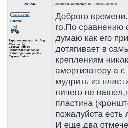
Aleks33
Заголовок сообщения:
Re: Вопросы новичка
Доброго времени
Новичок
го.По сравнению 
думаю как его пр
Зарегистрирован:
04 Aug
2025, 10:43
дотягивает в сам
Сообщений:
55
Поблагодарил:
раз(а)
Поблагодарили:
раз(а)
Скутер:
Sukida
креплениям никак
амортизатору а с
мудрить из пласти
ничего не нашел,
пластина (кроншт
пожалуйста есть 
И еще,два отмече