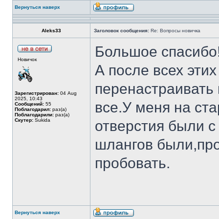
Вернуться наверх
Aleks33
Заголовок сообщения:
Re: Вопросы новичка
Большое спасибо
Новичок
А после всех эти
перенастраивать
Зарегистрирован:
04 Aug
2025, 10:43
все.У меня на ст
Сообщений:
55
Поблагодарил:
раз(а)
Поблагодарили:
раз(а)
Скутер:
Sukida
отверстия были с
шлангов были,про
пробовать.
Вернуться наверх