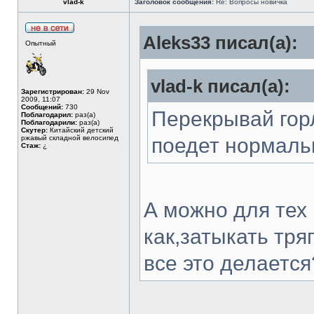
vlad-k
Заголовок сообщения:
Re: Вопросы новичка
Aleks33 писал(а):
Опытный
vlad-k писал(а):
Зарегистрирован:
29 Nov
2009, 11:07
Сообщений:
730
Перекрывай горл
Поблагодарил:
раз(а)
Поблагодарили:
раз(а)
Скутер:
Китайский детский
ржавый складной велосипед
поедет нормально
Стаж:
¿
А можно для тех 
как,затыкать тря
все это делается