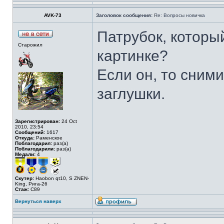
AVK-73
Заголовок сообщения:
Re: Вопросы новичка
Патрубок, которы
Старожил
картинке?
Если он, то сними
заглушки.
Зарегистрирован:
24 Oct
2010, 23:54
Сообщений:
1617
Откуда:
Раменское
Поблагодарил:
раз(а)
Поблагодарили:
раз(а)
Медали:
4
Скутер:
Haobon qt10, S ZNEN-
King, Рига-26
Стаж:
C89
Вернуться наверх