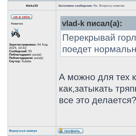
Aleks33
Заголовок сообщения:
Re: Вопросы новичка
vlad-k писал(а):
Новичок
Перекрывай горло
Зарегистрирован:
04 Aug
поедет нормально
2025, 10:43
Сообщений:
55
Поблагодарил:
раз(а)
Поблагодарили:
раз(а)
Скутер:
Sukida
А можно для тех 
как,затыкать тряп
все это делается
Вернуться наверх