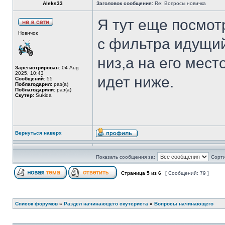
Aleks33
Заголовок сообщения:
Re: Вопросы новичка
Я тут еще посмот
Новичок
с фильтра идущий 
низ,а на его мес
Зарегистрирован:
04 Aug
2025, 10:43
идет ниже.
Сообщений:
55
Поблагодарил:
раз(а)
Поблагодарили:
раз(а)
Скутер:
Sukida
Вернуться наверх
Показать сообщения за:
Сорти
Страница
5
из
6
[ Сообщений: 79 ]
Список форумов
»
Раздел начинающего скутериста
»
Вопросы начинающего