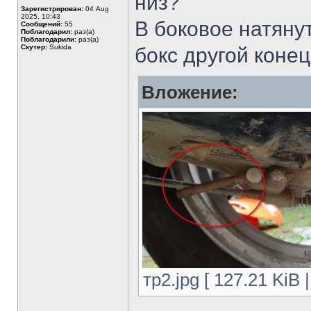
низ?
Зарегистрирован:
04 Aug
2025, 10:43
В боковое натяну
Сообщений:
55
Поблагодарил:
раз(а)
Поблагодарили:
раз(а)
Скутер:
Sukida
бокс другой конец
Вложение:
тр2.jpg [ 127.21 KiB