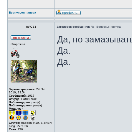
Вернуться наверх
AVK-73
Заголовок сообщения:
Re: Вопросы новичка
Да, но замазыват
Старожил
Да.
Да.
Зарегистрирован:
24 Oct
2010, 23:54
Сообщений:
1617
Откуда:
Раменское
Поблагодарил:
раз(а)
Поблагодарили:
раз(а)
Медали:
4
Скутер:
Haobon qt10, S ZNEN-
King, Рига-26
Стаж:
C89