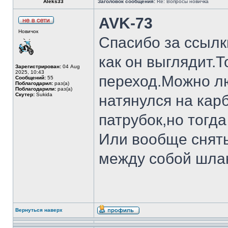
Aleks33
Заголовок сообщения:
Re: Вопросы новичка
AVK-73
Новичок
Спасибо за ссылк
как он выглядит.Т
Зарегистрирован:
04 Aug
2025, 10:43
переход.Можно лю
Сообщений:
55
Поблагодарил:
раз(а)
Поблагодарили:
раз(а)
Скутер:
Sukida
натянулся на кар
патрубок,но тогд
Или вообще снять
между собой шла
Вернуться наверх