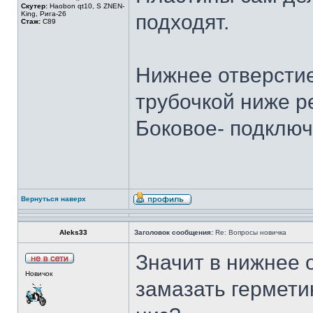
Скутер:
Haobon qt10, S ZNEN-
King, Рига-26
подходят.
Стаж:
C89
Нижнее отверстие
трубочкой ниже р
Боковое- подключ
Вернуться наверх
Aleks33
Заголовок сообщения:
Re: Вопросы новичка
Значит в нижнее о
Новичок
замазать гермети