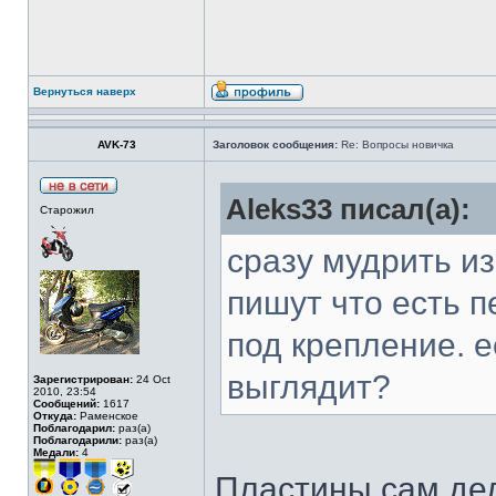
Вернуться наверх
AVK-73
Заголовок сообщения:
Re: Вопросы новичка
Aleks33 писал(а):
Старожил
сразу мудрить из
пишут что есть 
под крепление. е
выглядит?
Зарегистрирован:
24 Oct
2010, 23:54
Сообщений:
1617
Откуда:
Раменское
Поблагодарил:
раз(а)
Поблагодарили:
раз(а)
Медали:
4
Пластины сам дел