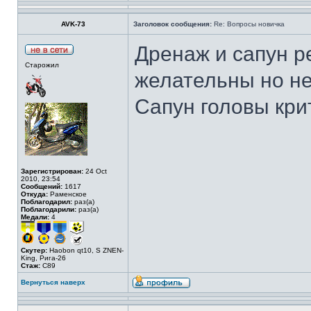
AVK-73
Заголовок сообщения:
Re: Вопросы новичка
Дренаж и сапун ре
Старожил
желательны но не
Сапун головы кри
Зарегистрирован:
24 Oct
2010, 23:54
Сообщений:
1617
Откуда:
Раменское
Поблагодарил:
раз(а)
Поблагодарили:
раз(а)
Медали:
4
Скутер:
Haobon qt10, S ZNEN-
King, Рига-26
Стаж:
C89
Вернуться наверх