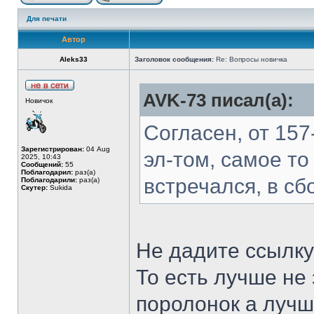
Для печати
Автор
Aleks33
Заголовок сообщения:
Re: Вопросы новичка
AVK-73 писал(а):
Новичок
Согласен, от 15
Зарегистрирован:
04 Aug
эл-том, самое то
2025, 10:43
Сообщений:
55
Поблагодарил:
раз(а)
встречался, в сбо
Поблагодарили:
раз(а)
Скутер:
Sukida
Не дадите ссылк
То есть лучше не
поролонок а лучше