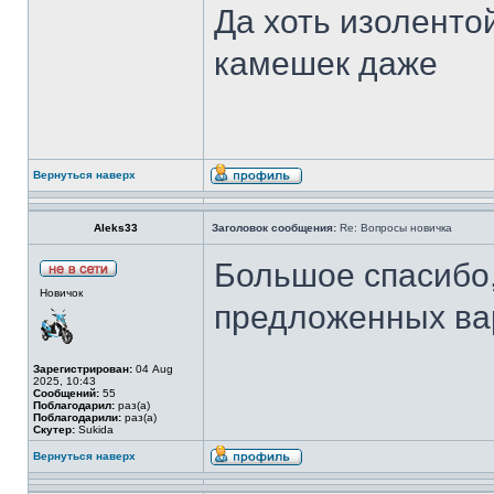
Да хоть изоленто
камешек даже
Вернуться наверх
Aleks33
Заголовок сообщения:
Re: Вопросы новичка
Большое спасибо,
Новичок
предложенных ва
Зарегистрирован:
04 Aug
2025, 10:43
Сообщений:
55
Поблагодарил:
раз(а)
Поблагодарили:
раз(а)
Скутер:
Sukida
Вернуться наверх