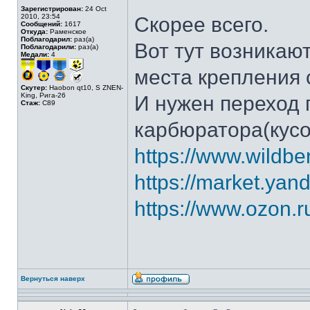
Зарегистрирован:
24 Oct
2010, 23:54
Скорее всего.
Сообщений:
1617
Откуда:
Раменское
Поблагодарил:
раз(а)
Вот тут возникаю
Поблагодарили:
раз(а)
Медали:
4
места крепления 
Скутер:
Haobon qt10, S ZNEN-
King, Рига-26
И нужен переход 
Стаж:
C89
карбюратора(кусо
https://www.wildber
https://market.yand
https://www.ozon.r
Вернуться наверх