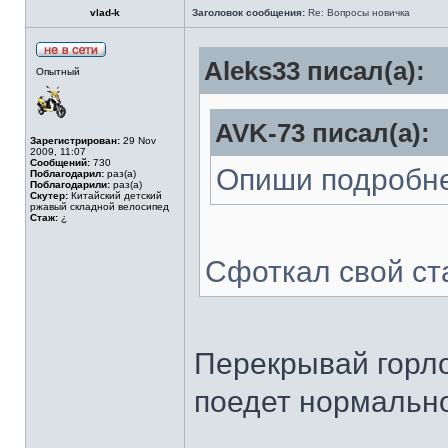
vlad-k
Заголовок сообщения:
Re: Вопросы новичка
Aleks33 писал(а):
Опытный
AVK-73 писал(а):
Зарегистрирован:
29 Nov
2009, 11:07
Сообщений:
730
Опиши подробнее
Поблагодарил:
раз(а)
Поблагодарили:
раз(а)
Скутер:
Китайский детский
ржавый складной велосипед
Стаж:
¿
Сфоткал свой с
Перекрывай горло 
поедет нормально 