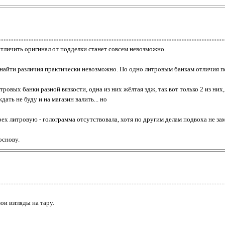
 отличить оригинал от подделки станет совсем невозможно.
найти различия практически невозможно. По одно литровым банкам отличия по
тровых банки разной вязкости, одна из них жёлтая эдж, так вот только 2 из ни
ать не буду и на магазин валить... но
ех литровую - голограмма отсутствовала, хотя по другим делам подвоха не зам
основу.
ои взгляды на тару.