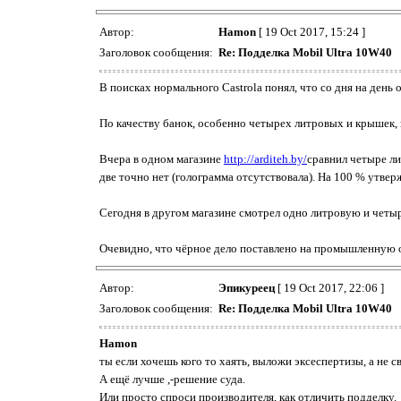
Автор:
Hamon
[ 19 Oct 2017, 15:24 ]
Заголовок сообщения:
Re: Подделка Mobil Ultra 10W40
В поисках нормального Castrola понял, что со дня на день
По качеству банок, особенно четырех литровых и крышек, 
Вчера в одном магазине
http://arditeh.by/
сравнил четыре ли
две точно нет (голограмма отсутствовала). На 100 % утвержд
Сегодня в другом магазине смотрел одно литровую и четыр
Очевидно, что чёрное дело поставлено на промышленную 
Автор:
Эпикуреец
[ 19 Oct 2017, 22:06 ]
Заголовок сообщения:
Re: Подделка Mobil Ultra 10W40
Hamon
ты если хочешь кого то хаять, выложи эксеспертизы, а не св
А ещё лучше ,-решение суда.
Или просто спроси производителя, как отличить подделку.