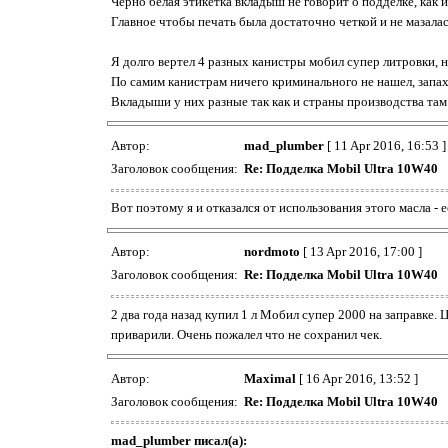
Черно белая этикетка вкладыш не говорит о подделке, как 
Главное чтобы печать была достаточно четкой и не мазалас
Я долго вертел 4 разных канистры мобил супер литровки, н
По самим канистрам ничего криминального не нашел, запах
Вкладыши у них разные так как и страны производства там р
Автор:
mad_plumber
[ 11 Apr 2016, 16:53 ]
Заголовок сообщения:
Re: Подделка Mobil Ultra 10W40
Вот поэтому я и отказался от использования этого масла - 
Автор:
nordmoto
[ 13 Apr 2016, 17:00 ]
Заголовок сообщения:
Re: Подделка Mobil Ultra 10W40
2 два года назад купил 1 л Мобил супер 2000 на заправке.
приварили. Очень пожалел что не сохранил чек.
Автор:
Maximal
[ 16 Apr 2016, 13:52 ]
Заголовок сообщения:
Re: Подделка Mobil Ultra 10W40
mad_plumber писал(а):