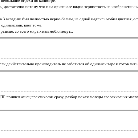
и небольшие огрехи по канистре.
ь, достаточно потому что и на оригинале видно зернистость на изображении к
а 3 вкладыш был полностью черно-белым, на одной надпись мобил цветная, ост
 одинаковый, цвет тоже.
азные, со всего мира к нам мобил везут...
если деийствительно производитель не заботится об одинакой таре и готов лить
 ЦПГ пришел конец практически сразу, разбор показал следы сворачивания масла