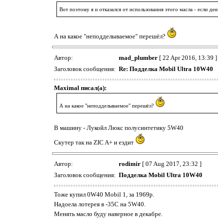
Вот поэтому я и отказался от использования этого масла - если де
А на какое "неподделываемое" перешёл?
Автор:
mad_plumber
[ 22 Apr 2016, 13:39 ]
Заголовок сообщения:
Re: Подделка Mobil Ultra 10W40
Maximal писал(а):
А на какое "неподделываемое" перешёл?
В машину - Лукойл Люкс полусинтетику 5W40
Скутер так на ZIC A+ и ездит
Автор:
rodimir
[ 07 Aug 2017, 23:32 ]
Заголовок сообщения:
Подделка Mobil Ultra 10W40
Тоже купил 0W40 Mobil 1, за 1969р.
Надоела лотерея в -35С на 5W40.
Менять масло буду наверное в декабре.