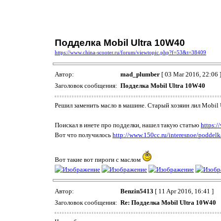
Подделка Mobil Ultra 10W40
https://www.china-scooter.ru/forum/viewtopic.php?f=53&t=38409
Автор:
mad_plumber
[ 03 Mar 2016, 22:06 
Заголовок сообщения:
Подделка Mobil Ultra 10W40
Решил заменить масло в машине. Старый хозяин лил Mobil U
Поискал в инете про подделки, нашел такую статью
https:/
Вот что получилось
http://www.150cc.ru/interesnoe/poddelk
Вот такие вот пироги с маслом
Автор:
Benzin5413
[ 11 Apr 2016, 16:41 ]
Заголовок сообщения:
Re: Подделка Mobil Ultra 10W40