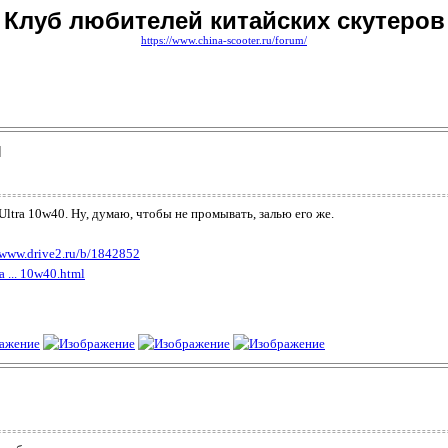
Клуб любителей китайских скутеров
https://www.china-scooter.ru/forum/
]
ltra 10w40. Ну, думаю, чтобы не промывать, залью его же.
/www.drive2.ru/b/1842852
a ... 10w40.html