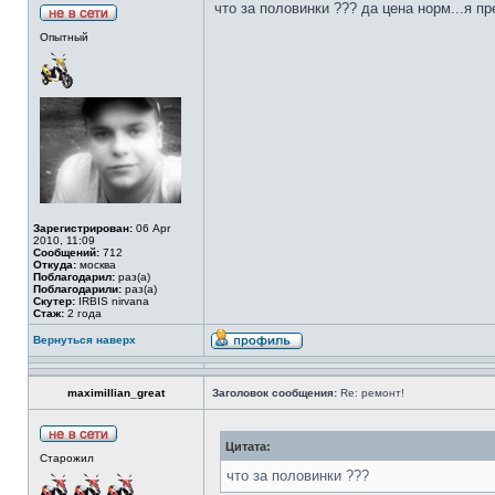
что за половинки ??? да цена норм...я пр
Опытный
Зарегистрирован:
06 Apr
2010, 11:09
Сообщений:
712
Откуда:
москва
Поблагодарил:
раз(а)
Поблагодарили:
раз(а)
Скутер:
IRBIS nirvana
Стаж:
2 года
Вернуться наверх
maximillian_great
Заголовок сообщения:
Re: ремонт!
Цитата:
Старожил
что за половинки ???