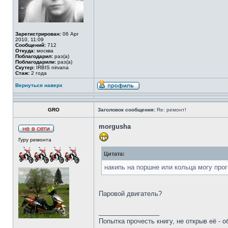
Зарегистрирован:
06 Apr
2010, 11:09
Сообщений:
712
Откуда:
москва
Поблагодарил:
раз(а)
Поблагодарили:
раз(а)
Скутер:
IRBIS nirvana
Стаж:
2 года
Вернуться наверх
GRO
Заголовок сообщения:
Re: ремонт!
morgusha
Гуру ремонта
Цитата:
накипь на поршне или кольца могу прог
Паровой двигатель?
_________________
Попытка прочесть книгу, не открыв её - о