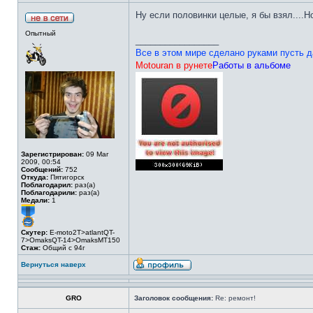
Ну если половинки целые, я бы взял....Но
Опытный
_________________
Все в этом мире сделано руками пусть д
Motouran в рунете
Работы в альбоме
Зарегистрирован:
09 Mar
2009, 00:54
Сообщений:
752
Откуда:
Пятигорск
Поблагодарил:
раз(а)
Поблагодарили:
раз(а)
Медали:
1
Скутер:
E-moto2T>atlantQT-
7>OmaksQT-14>OmaksMT150
Стаж:
Общий с 94г
Вернуться наверх
GRO
Заголовок сообщения:
Re: ремонт!