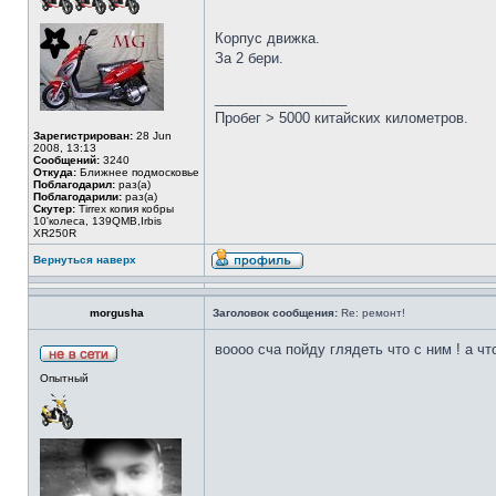
Корпус движка.
За 2 бери.
_________________
Пробег > 5000 китайских километров.
Зарегистрирован:
28 Jun
2008, 13:13
Сообщений:
3240
Откуда:
Ближнее подмосковье
Поблагодарил:
раз(а)
Поблагодарили:
раз(а)
Скутер:
Tirrex копия кобры
10'колеса, 139QMB,Irbis
XR250R
Вернуться наверх
morgusha
Заголовок сообщения:
Re: ремонт!
воооо сча пойду глядеть что с ним ! а ч
Опытный