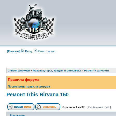
[Главная]
Вход
Регистрация
Список форумов
»
Максискутеры, квадро- и мотоциклы
»
Ремонт и запчасти
Правила форума
Посмотреть правила форума
Ремонт Irbis Nirvana 150
Страница
1
из
37
[ Сообщений: 542 ]
Для печати