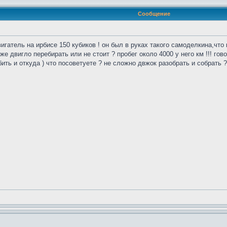
Сообщение
игатель на ирбисе 150 кубиков ! он был в руках такого самоделкина,что к
е двигло перебирать или не стоит ? пробег около 4000 у него км !!! гов
ить и откуда ) что посоветуете ? не сложно двжок разобрать и собрать ?