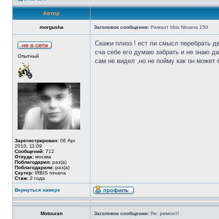
Автор
morgusha
Заголовок сообщения:
Ремонт Irbis Nirvana 150
Скажи плизз ! ест ли смысл перебрать дв
сча себе его думаю забрать и не знаю даж
Опытный
сам не видел ,но не пойму как он может б
Зарегистрирован:
06 Apr
2010, 11:09
Сообщений:
712
Откуда:
москва
Поблагодарил:
раз(а)
Поблагодарили:
раз(а)
Скутер:
IRBIS nirvana
Стаж:
2 года
Вернуться наверх
Motouran
Заголовок сообщения:
Re: ремонт!