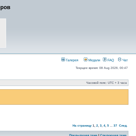
еров
Галерея
Медали
FAQ
Чат
Текущее время: 08 Aug 2026, 00:47
Часовой пояс: UTC + 3 часа
На страницу
1
,
2
,
3
,
4
,
5
...
37
След.
Предыдущая тема
|
Следующая тема