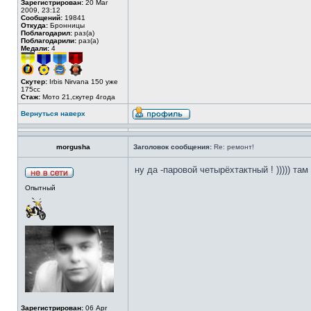
Зарегистрирован:
20 Mar
2009, 23:12
Сообщений:
19841
Откуда:
Бронницы
Поблагодарил:
раз(а)
Поблагодарили:
раз(а)
Медали:
4
Скутер:
Irbis Nirvana 150 уже
175сс
Стаж:
Мото 21,скутер 4года
Вернуться наверх
morgusha
Заголовок сообщения:
Re: ремонт!
ну да -паровой четырёхтактный ! ))))) та
Опытный
Зарегистрирован:
06 Apr