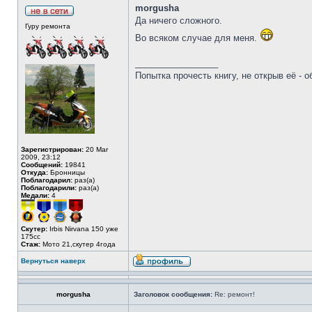
morgusha
Да ничего сложного.
Гуру ремонта
Во всяком случае для меня.
_________________
Попытка прочесть книгу, не открыв её - о
Зарегистрирован:
20 Mar
2009, 23:12
Сообщений:
19841
Откуда:
Бронницы
Поблагодарил:
раз(а)
Поблагодарили:
раз(а)
Медали:
4
Скутер:
Irbis Nirvana 150 уже
175сс
Стаж:
Мото 21,скутер 4года
Вернуться наверх
morgusha
Заголовок сообщения:
Re: ремонт!