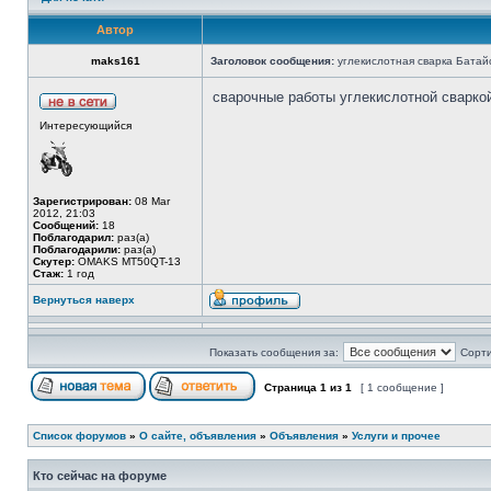
Автор
maks161
Заголовок сообщения:
углекислотная сварка Батай
сварочные работы углекислотной сварко
Интересующийся
Зарегистрирован:
08 Mar
2012, 21:03
Сообщений:
18
Поблагодарил:
раз(а)
Поблагодарили:
раз(а)
Скутер:
OMAKS MT50QT-13
Стаж:
1 год
Вернуться наверх
Показать сообщения за:
Сорти
Страница
1
из
1
[ 1 сообщение ]
Список форумов
»
О сайте, объявления
»
Объявления
»
Услуги и прочее
Кто сейчас на форуме