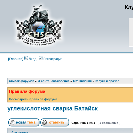
Кл
[Главная]
Вход
Регистрация
Список форумов
»
О сайте, объявления
»
Объявления
»
Услуги и прочее
Правила форума
Посмотреть правила форума
углекислотная сварка Батайск
Страница
1
из
1
[ 1 сообщение ]
Для печати