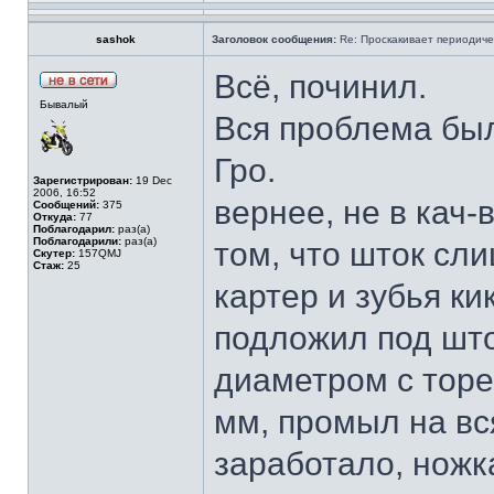
sashok
Заголовок сообщения:
Re: Проскакивает периодичес
Всё, починил.
Бывалый
Вся проблема был
Гро.
Зарегистрирован:
19 Dec
2006, 16:52
вернее, не в кач-
Сообщений:
375
Откуда:
77
Поблагодарил:
раз(а)
Поблагодарили:
раз(а)
том, что шток сл
Скутер:
157QMJ
Стаж:
25
картер и зубья ки
подложил под шток
диаметром с торе
мм, промыл на вс
заработало, ножк