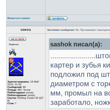
Вернуться наверх
GSM-911
Заголовок сообщения:
Re: Проскакивает периодичес
sashok писал(а):
Новичок
...................
картер и зубья к
подложил под што
диаметром с тор
Зарегистрирован:
19 Май
2010, 21:45
Сообщений:
88
Откуда:
МО, Чехов
мм, промыл на в
Поблагодарил:
раз(а)
Поблагодарили:
раз(а)
Скутер:
Honling Cruiser 50 (QT-
заработало, нож
8)
Стаж:
7