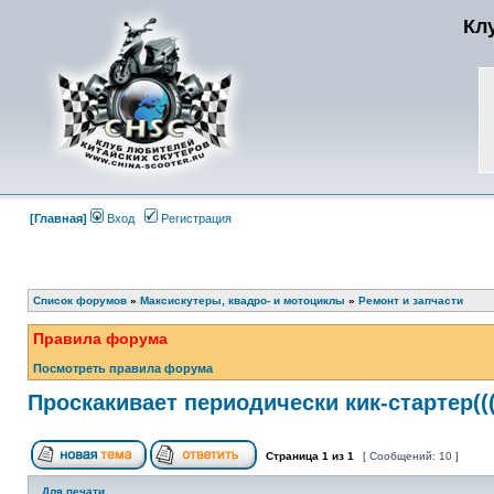
Кл
[Главная]
Вход
Регистрация
Список форумов
»
Максискутеры, квадро- и мотоциклы
»
Ремонт и запчасти
Правила форума
Посмотреть правила форума
Проскакивает периодически кик-стартер((
Страница
1
из
1
[ Сообщений: 10 ]
Для печати