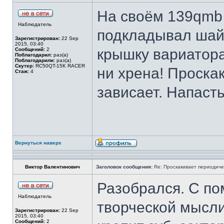
На своём 139qmb 
Наблюдатель
подкладывал шай
Зарегистрирован:
22 Sep
2015, 03:40
крышку вариатора
Сообщений:
2
Поблагодарил:
раз(а)
Поблагодарили:
раз(а)
Скутер:
RC50QT-15K RACER
ни хрена! Проскак
Стаж:
4
зависает. Напасть
Вернуться наверх
Виктор Валентинович
Заголовок сообщения:
Re: Проскакивает периодичес
Разобрался. С по
Наблюдатель
творческой мысли.
Зарегистрирован:
22 Sep
2015, 03:40
Сообщений:
2