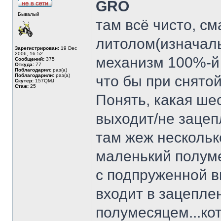
GRO
Бывалый
там всё чисто, с
литолом(изначаль
Зарегистрирован:
19 Dec
2006, 16:52
механизм 100%-й 
Сообщений:
375
Откуда:
77
Поблагодарил:
раз(а)
Поблагодарили:
раз(а)
что бы при снято
Скутер:
157QMJ
Стаж:
25
Понять, какая ше
выходит/не зацепл
там жеж несколько
маленький полуме
с подпруженной 
входит в зацепле
полумесяцем...ко