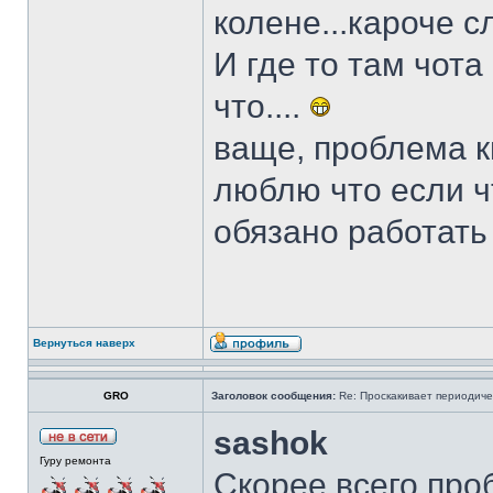
колене...кароче с
И где то там чота 
что....
ваще, проблема ки
люблю что если чт
обязано работать
Вернуться наверх
GRO
Заголовок сообщения:
Re: Проскакивает периодичес
sashok
Гуру ремонта
Скорее всего про