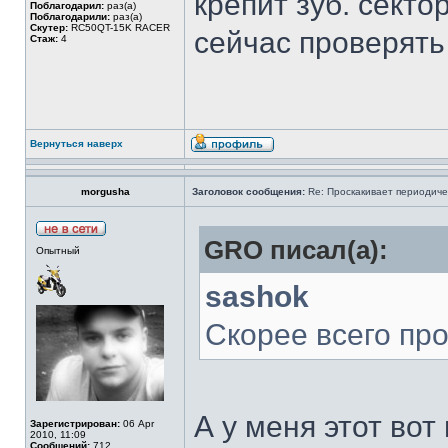
крепит зуб. секто
Поблагодарил:
раз(а)
Поблагодарили:
раз(а)
Скутер:
RC50QT-15K RACER
сейчас проверять 
Стаж:
4
Вернуться наверх
morgusha
Заголовок сообщения:
Re: Проскакивает периодичес
GRO писал(а):
Опытный
sashok
Скорее всего про
А у меня этот вот
Зарегистрирован:
06 Apr
2010, 11:09
Сообщений:
712