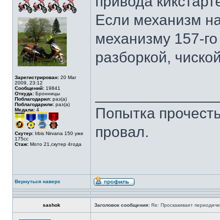
привода кикстарт
Если механизм на
механизму 157-го
разборкой, чиской
Зарегистрирован:
20 Mar
2009, 23:12
Сообщений:
19841
______________
Откуда:
Бронницы
Поблагодарил:
раз(а)
Поблагодарили:
раз(а)
Попытка прочесть 
Медали:
4
провал.
Скутер:
Irbis Nirvana 150 уже
175сс
Стаж:
Мото 21,скутер 4года
Вернуться наверх
sashok
Заголовок сообщения:
Re: Проскакивает периодичес