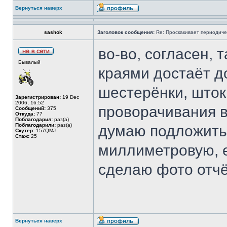
Вернуться наверх
sashok
Заголовок сообщения:
Re: Проскакивает периодичес
во-во, согласен,
Бывалый
краями достаёт д
шестерёнки, шток
Зарегистрирован:
19 Dec
2006, 16:52
проворачивания в
Сообщений:
375
Откуда:
77
Поблагодарил:
раз(а)
Поблагодарили:
раз(а)
думаю подложить
Скутер:
157QMJ
Стаж:
25
миллиметровую, е
сделаю фото отч
Вернуться наверх