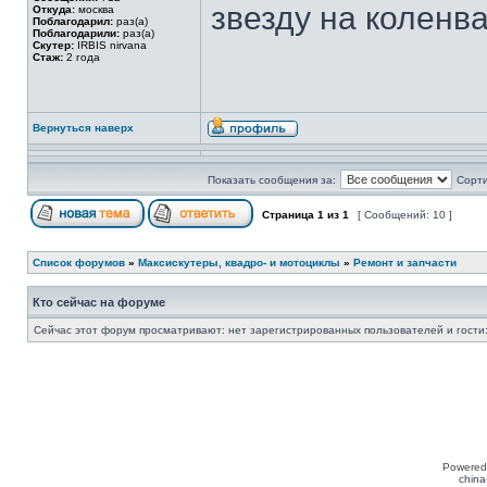
звезду на коленва
Откуда:
москва
Поблагодарил:
раз(а)
Поблагодарили:
раз(а)
Скутер:
IRBIS nirvana
Стаж:
2 года
Вернуться наверх
Показать сообщения за:
Сорти
Страница
1
из
1
[ Сообщений: 10 ]
Список форумов
»
Максискутеры, квадро- и мотоциклы
»
Ремонт и запчасти
Кто сейчас на форуме
Сейчас этот форум просматривают: нет зарегистрированных пользователей и гости:
Powered
china