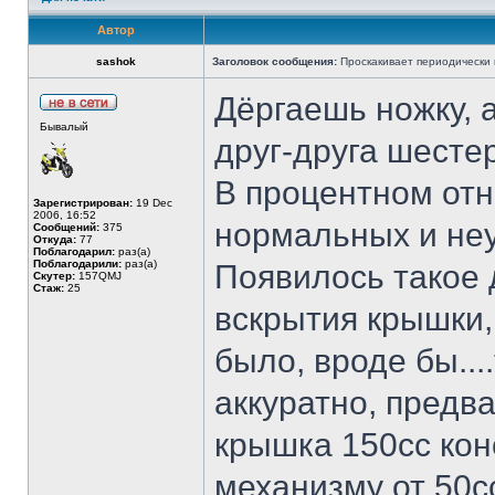
Автор
sashok
Заголовок сообщения:
Проскакивает периодически к
Дёргаешь ножку, 
Бывалый
друг-друга шестер
В процентном отн
Зарегистрирован:
19 Dec
2006, 16:52
нормальных и неу
Сообщений:
375
Откуда:
77
Поблагодарил:
раз(а)
Поблагодарили:
раз(а)
Появилось такое 
Скутер:
157QMJ
Стаж:
25
вскрытия крышки,
было, вроде бы...
аккуратно, предв
крышка 150сс кон
механизму от 50с