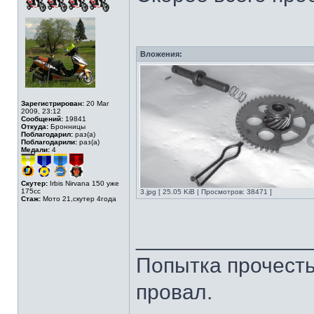
Вложения:
Зарегистрирован:
20 Mar
2009, 23:12
Сообщений:
19841
Откуда:
Бронницы
Поблагодарил:
раз(а)
Поблагодарили:
раз(а)
Медали:
4
Скутер:
Irbis Nirvana 150 уже
175сс
3.jpg [ 25.05 KiB | Просмотров: 38471 ]
Стаж:
Мото 21,скутер 4года
______________
Попытка прочесть 
провал.