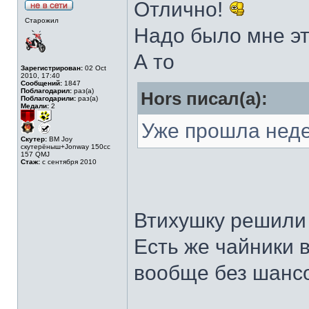
Отлично!
Старожил
Надо было мне эт
А то
Зарегистрирован:
02 Oct
2010, 17:40
Сообщений:
1847
Поблагодарил:
раз(а)
Hors писал(а):
Поблагодарили:
раз(а)
Медали:
2
Уже прошла неде
Скутер:
BM Joy
скутерёныш+Jonway 150cc
157 QMJ
Стаж:
с сентября 2010
Втихушку решили 
Есть же чайники в
вообще без шанс