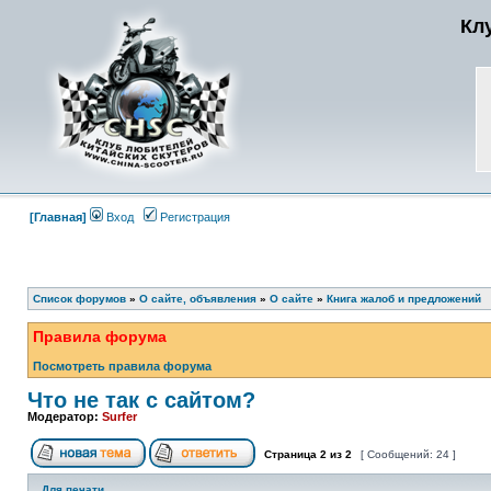
Кл
[Главная]
Вход
Регистрация
Список форумов
»
О сайте, объявления
»
О сайте
»
Книга жалоб и предложений
Правила форума
Посмотреть правила форума
Что не так с сайтом?
Модератор:
Surfer
Страница
2
из
2
[ Сообщений: 24 ]
Для печати