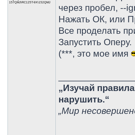
157QMJ\RC125T-9X\152QMJ
через пробел, --ign
Нажать ОК, или 
Все проделать пр
Запустить Оперу.
(***, это мое имя
______________
„Изучай правила
нарушить.“
„Мир несовершен