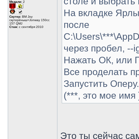
столе и выбрать 
Медали:
2
На вкладке Ярлык
Скутер:
BM Joy
скутерёныш+Jonway 150cc
после
157 QMJ
Стаж:
с сентября 2010
C:\Users\***\App
через пробел, --ig
Нажать ОК, или 
Все проделать п
Запустить Оперу.
(***, это мое имя 
Это ты сейчас са