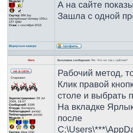
Медали:
2
А на сайте показы
Зашла с одной пр
Скутер:
BM Joy
скутерёныш+Jonway 150cc
157 QMJ
Стаж:
с сентября 2010
Вернуться наверх
Hors
Заголовок сообщения:
Re: Что не так с сайтом?
Рабочий метод, т
Старожил
Клик правой кноп
столе и выбрать 
Зарегистрирован:
08 Jul
2009, 18:07
На вкладке Ярлык
Сообщений:
3186
Откуда:
Беларусь
Поблагодарил:
раз(а)
Поблагодарили:
раз(а)
после
Медали:
4
C:\Users\***\AppD
Скутер:
Hors 154\