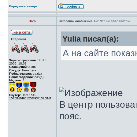
Вернуться наверх
Hors
Заголовок сообщения:
Re: Что не так с сайтом?
Yulia писал(а):
Старожил
А на сайте показ
Зарегистрирован:
08 Jul
2009, 18:07
Сообщений:
3186
Откуда:
Беларусь
Поблагодарил:
раз(а)
Поблагодарили:
раз(а)
Медали:
4
Скутер:
Hors 154\
157QMJ\RC125T-9X\152QMJ
В центр пользова
пояс.