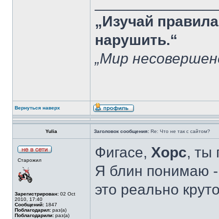
______________
„Изучай правила
нарушить.“
„Мир несовершен
Вернуться наверх
Yulia
Заголовок сообщения:
Re: Что не так с сайтом?
Фигасе,
Хорс
, ты
Старожил
Я блин понимаю -
это реально круто
Зарегистрирован:
02 Oct
2010, 17:40
Сообщений:
1847
Поблагодарил:
раз(а)
Поблагодарили:
раз(а)