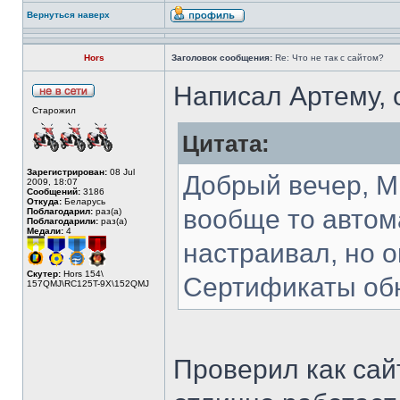
Вернуться наверх
Hors
Заголовок сообщения:
Re: Что не так с сайтом?
Написал Артему, 
Старожил
Цитата:
Зарегистрирован:
08 Jul
Добрый вечер, М
2009, 18:07
Сообщений:
3186
Откуда:
Беларусь
вообще то автом
Поблагодарил:
раз(а)
Поблагодарили:
раз(а)
Медали:
4
настраивал, но о
Скутер:
Hors 154\
Сертификаты об
157QMJ\RC125T-9X\152QMJ
Проверил как сайт