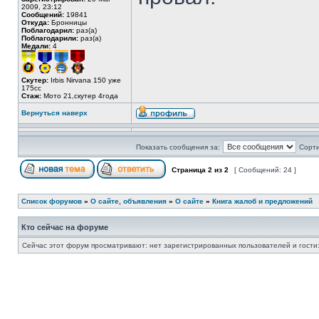
2009, 23:12
Сообщений:
19841
Откуда:
Бронницы
Поблагодарил:
раз(а)
Поблагодарили:
раз(а)
Медали:
4
Скутер:
Irbis Nirvana 150 уже
175сс
Стаж:
Мото 21,скутер 4года
Вернуться наверх
Показать сообщения за:
Сорти
Страница
2
из
2
[ Сообщений: 24 ]
Список форумов
»
О сайте, объявления
»
О сайте
»
Книга жалоб и предложений
Кто сейчас на форуме
Сейчас этот форум просматривают: нет зарегистрированных пользователей и гости: