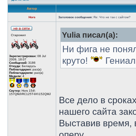
Автор
Hors
Заголовок сообщения:
Re: Что не так с сайтом?
Yulia писал(а):
Старожил
Ни фига не понял
Зарегистрирован:
08 Jul
круто!
Гениал
2009, 18:07
Сообщений:
3186
Откуда:
Беларусь
Поблагодарил:
раз(а)
Поблагодарили:
раз(а)
Медали:
4
Скутер:
Hors 154\
157QMJ\RC125T-9X\152QMJ
Все дело в сроках
нашего сайта зако
Выставив время, в
оперу...