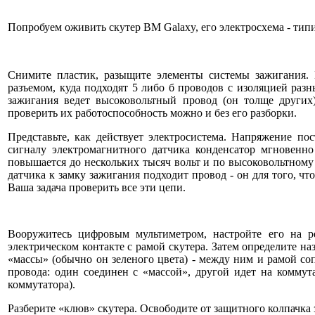
Попробуем оживить скутер ВМ Galaxy, его электросхема - типич
Снимите пластик, разыщите элементы системы зажигания. 
разъемом, куда подходят 5 либо б проводов с изоляцией раз
зажигания ведет высоковольтный провод (он толще других
проверить их работоспособность можно и без его разборки.
Представьте, как действует электросистема. Напряжение пос
сигналу электромагнитного датчика конденсатор мгновенно
повышается до нескольких тысяч вольт и по высоковольтному 
датчика к замку зажигания подходит провод - он для того, чт
Ваша задача проверить все эти цепи.
Вооружитесь цифровым мультиметром, настройте его на ре
электрическом контакте с рамой скутера. Затем определите н
«массы» (обычно он зеленого цвета) - между ним и рамой со
провода: один соединен с «массой», другой идет на коммута
коммутатора).
Разберите «клюв» скутера. Освободите от защитного колпачка 