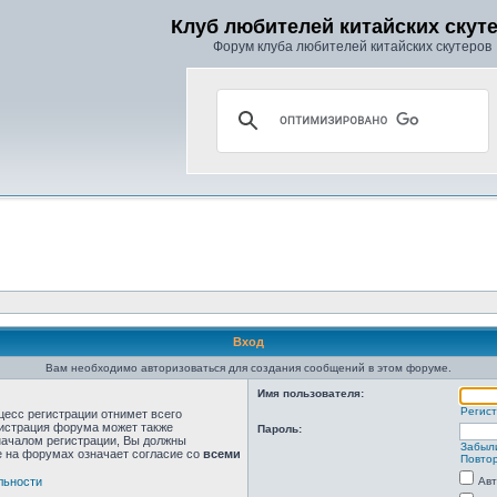
Клуб любителей китайских скут
Форум клуба любителей китайских скутеров
Вход
Вам необходимо авторизоваться для создания сообщений в этом форуме.
Имя пользователя:
Регис
цесс регистрации отнимет всего
нистрация форума может также
Пароль:
началом регистрации, Вы должны
Забыл
е на форумах означает согласие со
всеми
Повтор
льности
Авт