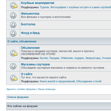
Клубные мероприятия
Подфорумы:
Туризм
,
Фотографии с клубных встреч и самих клубней
Фильмотека
Все фильмы о скутерах и мототехнике.
Болталка
Флуд и бред
О сайте, объявления
Объявления
Покупка и продажа скутеров, запчастей, масел и прочего.
ОБЪЯВЛЕНИЯ ОБ УГОНЕ!
Подфорумы:
Куплю
,
Продам
,
Обменяю, подарю
,
Эвакуаторы
,
Угнали
Магазины скутеров
Обсуждаем скутерные магазины и сервисы по ремонту скутеров.
О сайте
Тут все, что касается нашего сайта.
Подфорумы:
Книга жалоб и предложений
,
Обсуждение статей
Удалить cookies форума
|
Наша команда
Список форумов
Кто сейчас на форуме