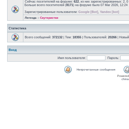
Сейчас посетителей на форуме:
622
, из них зарегистрированных: 2, 
Больше всего посетителей (
8171
) на форуме было 07 Mar 2026, 12:24
Зарегистрированные пользователи:
Google [Bot]
,
Yandex [bot]
Легенда ::
Скутеристки
Статистика
Всего сообщений:
372132
| Тем:
18355
| Пользователей:
20266
| Новый
Вход
Имя пользователя:
Пароль:
Непрочитанные сообщения
Powered
china