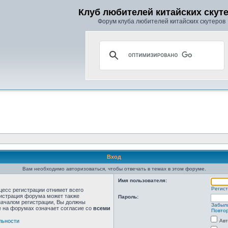
Клуб любителей китайских скут
Форум клуба любителей китайских скутеров
Вход
Вам необходимо авторизоваться, чтобы отвечать в темах в этом форуме.
Имя пользователя:
Регис
цесс регистрации отнимет всего
нистрация форума может также
Пароль:
началом регистрации, Вы должны
Забыл
е на форумах означает согласие со
всеми
Повтор
льности
Авт