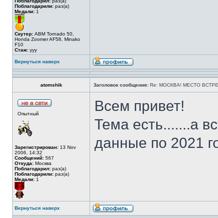
Поблагодарил:
раз(а)
Поблагодарили:
раз(а)
Медали:
1
Скутер:
ABM Tornado 50,
Honda Zoomer AF58, Minako
F10
Стаж:
ууу
Вернуться наверх
atomshik
Заголовок сообщения:
Re: МОСКВА! МЕСТО ВСТРЕ
Всем привет!
Опытный
Тема есть.......а в
данные по 2021 го
Зарегистрирован:
13 Nov
2006, 14:32
Сообщений:
567
Откуда:
Москва
Поблагодарил:
раз(а)
Поблагодарили:
раз(а)
Медали:
1
Вернуться наверх