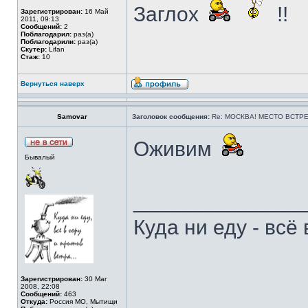
Заглох
!!
Зарегистрирован:
16 Май
2011, 09:13
Сообщений:
2
Поблагодарил:
раз(а)
Поблагодарили:
раз(а)
Скутер:
Lifan
Стаж:
10
Вернуться наверх
Samovar
Заголовок сообщения:
Re: МОСКВА! МЕСТО ВСТРЕ
Оживим
Бывалый
______________
Куда ни еду - всё 
Зарегистрирован:
30 Mar
2008, 22:08
Сообщений:
463
Откуда:
Россия МО, Мытищи