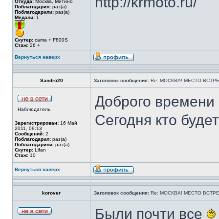
http://krmoto.ru/
Откуда:
Москва, Митино
Поблагодарил:
раз(а)
Поблагодарили:
раз(а)
Медали:
1
Скутер:
cama + F800S
Стаж:
26 +
Вернуться наверх
Sandro20
Заголовок сообщения:
Re: МОСКВА! МЕСТО ВСТРЕ
Доброго времени 
Наблюдатель
Сегодня кто буде
Зарегистрирован:
16 Май
2011, 09:13
Сообщений:
2
Поблагодарил:
раз(а)
Поблагодарили:
раз(а)
Скутер:
Lifan
Стаж:
10
Вернуться наверх
korover
Заголовок сообщения:
Re: МОСКВА! МЕСТО ВСТРЕ
Были почти все