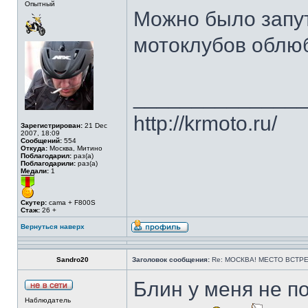
Опытный
Можно было запут
мотоклубов облюб
______________
http://krmoto.ru/
Зарегистрирован:
21 Dec
2007, 18:09
Сообщений:
554
Откуда:
Москва, Митино
Поблагодарил:
раз(а)
Поблагодарили:
раз(а)
Медали:
1
Скутер:
cama + F800S
Стаж:
26 +
Вернуться наверх
Sandro20
Заголовок сообщения:
Re: МОСКВА! МЕСТО ВСТРЕ
Блин у меня не по
Наблюдатель