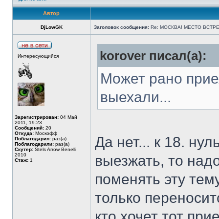
Автор
DjLowGK
Заголовок сообщения:
Re: МОСКВА! МЕСТО ВСТРЕ
korover писал(а):
Интересующийся
Может рано прие
выехали...
Зарегистрирован:
04 Май
2011, 19:23
Сообщений:
20
Откуда:
Москофф
Да нет... к 18. ну
Поблагодарил:
раз(а)
Поблагодарили:
раз(а)
Скутер:
Stels Arrow Benelli
2010
выезжать, то надо
Стаж:
1
поменять эту тему
только переноситс
кто хочет тот при