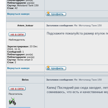
Поблагодарил:
раз(а)
Поблагодарили:
раз(а)
Скутер:
Motoland Tank 150
Стаж:
42
Вернуться наверх
Artem_kotsar
Заголовок сообщения:
Re: Мотоланд Танк 150
Подскажите пожалуйста размер втулок п
Наблюдатель
Зарегистрирован:
23 Dec
2024, 11:11
Сообщений:
1
Поблагодарил:
раз(а)
Поблагодарили:
раз(а)
Скутер:
Vento smart 3
Стаж:
2
Вернуться наверх
Belos
Заголовок сообщения:
Re: Мотоланд Танк 150
Капец! Последний раз сюда заходил, лет 
сомневаюсь, что есть и качественные мод
Посетитель