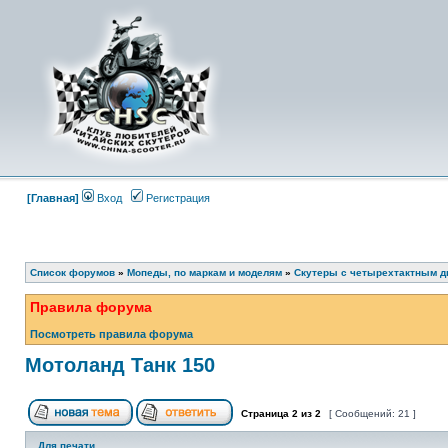
[Главная]
Вход
Регистрация
Список форумов
»
Мопеды, по маркам и моделям
»
Скутеры с четырехтактным д
Правила форума
Посмотреть правила форума
Мотоланд Танк 150
Страница
2
из
2
[ Сообщений: 21 ]
Для печати