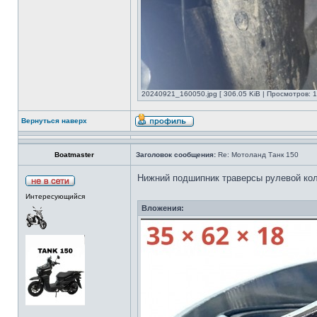
20240921_160050.jpg [ 306.05 KiB | Просмотров: 1
Вернуться наверх
Boatmaster
Заголовок сообщения:
Re: Мотоланд Танк 150
Нижний подшипник траверсы рулевой кол
Интересующийся
Вложения: