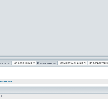
щения за:
Сортировать по:
вигателем
 7