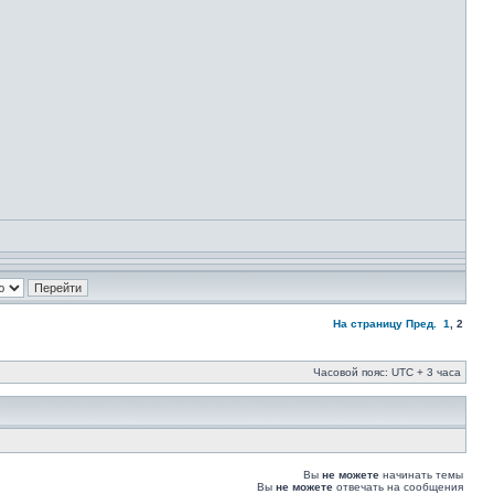
На страницу
Пред.
1
,
2
Часовой пояс: UTC + 3 часа
Вы
не можете
начинать темы
Вы
не можете
отвечать на сообщения