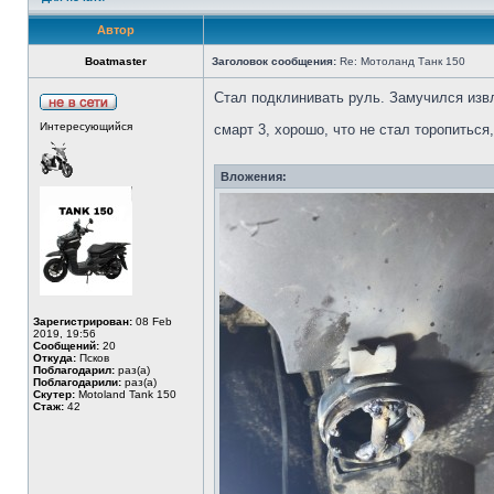
Автор
Boatmaster
Заголовок сообщения:
Re: Мотоланд Танк 150
Стал подклинивать руль. Замучился извл
Интересующийся
смарт 3, хорошо, что не стал торопитьс
Вложения:
Зарегистрирован:
08 Feb
2019, 19:56
Сообщений:
20
Откуда:
Псков
Поблагодарил:
раз(а)
Поблагодарили:
раз(а)
Скутер:
Motoland Tank 150
Стаж:
42