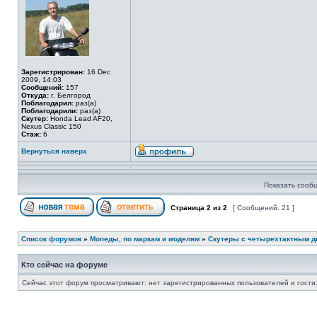
Зарегистрирован:
16 Dec
2009, 14:03
Сообщений:
157
Откуда:
г. Белгород
Поблагодарил:
раз(а)
Поблагодарили:
раз(а)
Скутер:
Honda Lead AF20,
Nexus Classic 150
Стаж:
6
Вернуться наверх
Показать сооб
Страница
2
из
2
[ Сообщений: 21 ]
Список форумов
»
Мопеды, по маркам и моделям
»
Скутеры с четырехтактным д
Кто сейчас на форуме
Сейчас этот форум просматривают: нет зарегистрированных пользователей и гости: