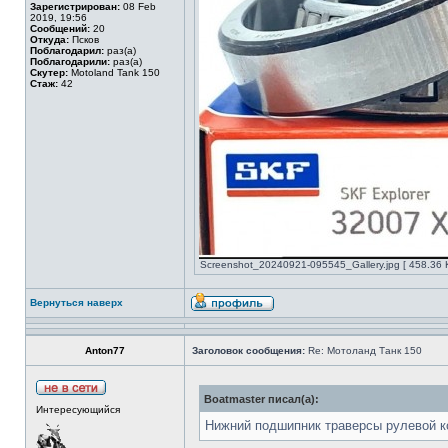
Зарегистрирован:
08 Feb
2019, 19:56
Сообщений:
20
Откуда:
Псков
Поблагодарил:
раз(а)
Поблагодарили:
раз(а)
Скутер:
Motoland Tank 150
Стаж:
42
Screenshot_20240921-095545_Gallery.jpg [ 458.36 
Вернуться наверх
Anton77
Заголовок сообщения:
Re: Мотоланд Танк 150
Boatmaster писал(а):
Интересующийся
Нижний подшипник траверсы рулевой к