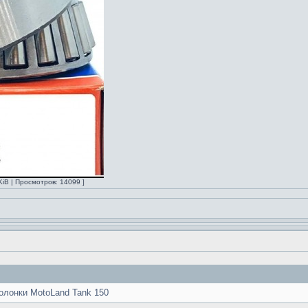
KiB | Просмотров: 14099 ]
олонки MotoLand Tank 150