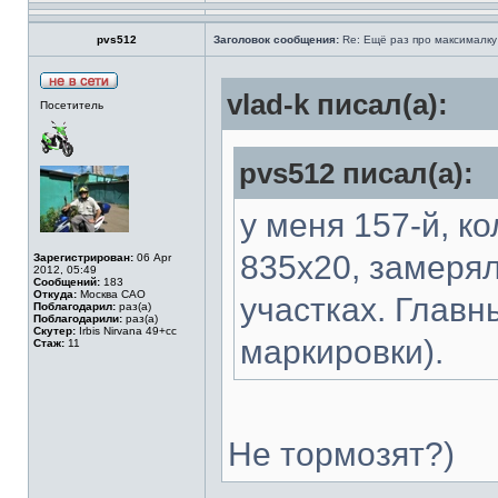
pvs512
Заголовок сообщения:
Re: Ещё раз про максималку
vlad-k писал(а):
Посетитель
pvs512 писал(а):
у меня 157-й, ко
835х20, замерял
Зарегистрирован:
06 Apr
2012, 05:49
Сообщений:
183
Откуда:
Москва САО
участках. Главн
Поблагодарил:
раз(а)
Поблагодарили:
раз(а)
Скутер:
Irbis Nirvana 49+cc
маркировки).
Стаж:
11
Не тормозят?)