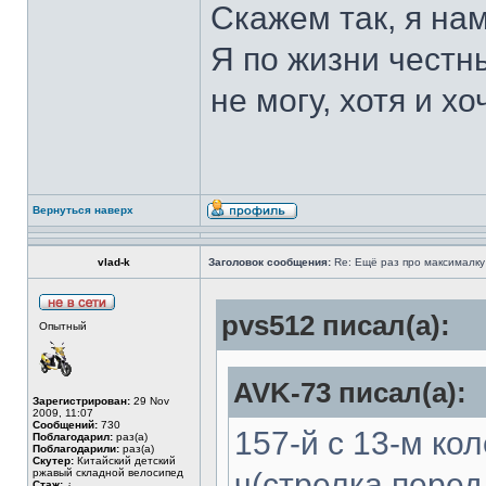
Скажем так, я на
Я по жизни честны
не могу, хотя и хоч
Вернуться наверх
vlad-k
Заголовок сообщения:
Re: Ещё раз про максималку
pvs512 писал(а):
Опытный
AVK-73 писал(а):
Зарегистрирован:
29 Nov
2009, 11:07
Сообщений:
730
157-й с 13-м кол
Поблагодарил:
раз(а)
Поблагодарили:
раз(а)
Скутер:
Китайский детский
ржавый складной велосипед
ч(стрелка перед 
Стаж:
¿