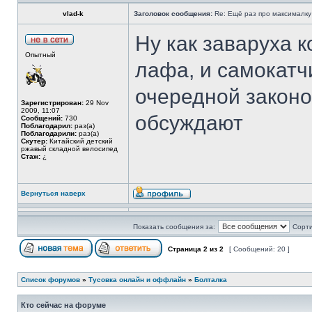
vlad-k
Заголовок сообщения:
Re: Ещё раз про максималку
Ну как заваруха к
Опытный
лафа, и самокатч
очередной закон
Зарегистрирован:
29 Nov
2009, 11:07
обсуждают
Сообщений:
730
Поблагодарил:
раз(а)
Поблагодарили:
раз(а)
Скутер:
Китайский детский
ржавый складной велосипед
Стаж:
¿
Вернуться наверх
Показать сообщения за:
Сорти
Страница
2
из
2
[ Сообщений: 20 ]
Список форумов
»
Тусовка онлайн и оффлайн
»
Болталка
Кто сейчас на форуме