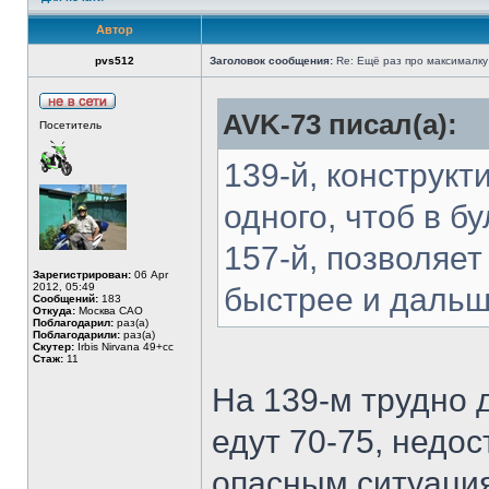
Автор
pvs512
Заголовок сообщения:
Re: Ещё раз про максималку
AVK-73 писал(а):
Посетитель
139-й, конструкт
одного, чтоб в б
157-й, позволяет
Зарегистрирован:
06 Apr
2012, 05:49
быстрее и дальш
Сообщений:
183
Откуда:
Москва САО
Поблагодарил:
раз(а)
Поблагодарили:
раз(а)
Скутер:
Irbis Nirvana 49+cc
Стаж:
11
На 139-м трудно 
едут 70-75, недо
опасным ситуаци