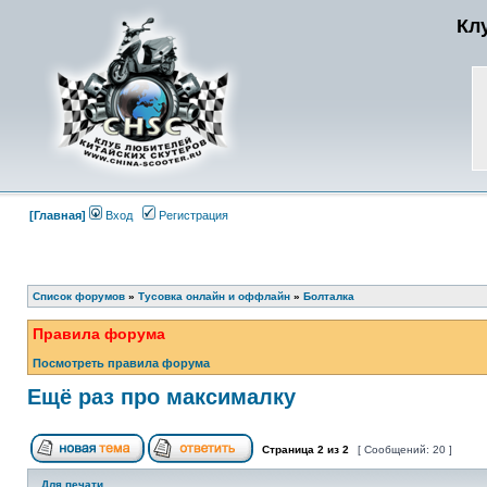
Кл
[Главная]
Вход
Регистрация
Список форумов
»
Тусовка онлайн и оффлайн
»
Болталка
Правила форума
Посмотреть правила форума
Ещё раз про максималку
Страница
2
из
2
[ Сообщений: 20 ]
Для печати