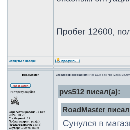
______________
Пробег 12600, по
Вернуться наверх
RoadMaster
Заголовок сообщения:
Re: Ещё раз про максималку
pvs512 писал(а):
Интересующийся
RoadMaster писал(
Зарегистрирован:
01 Dec
2024, 10:25
Сообщений:
12
Сунулся в магаз
Поблагодарил:
раз(а)
Поблагодарили:
раз(а)
Скутер:
С.Мото Tours