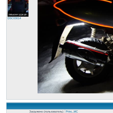
DSC03014
Загружено (пользователь):
Princ_MC