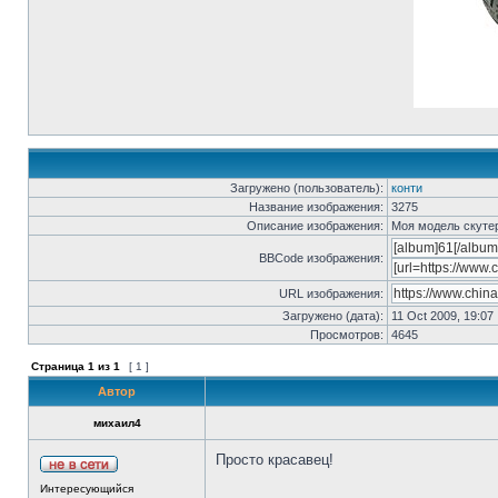
Загружено (пользователь):
конти
Название изображения:
3275
Описание изображения:
Моя модель скуте
BBCode изображения:
URL изображения:
Загружено (дата):
11 Oct 2009, 19:07
Просмотров:
4645
Страница
1
из
1
[ 1 ]
Автор
михаил4
Просто красавец!
Интересующийся