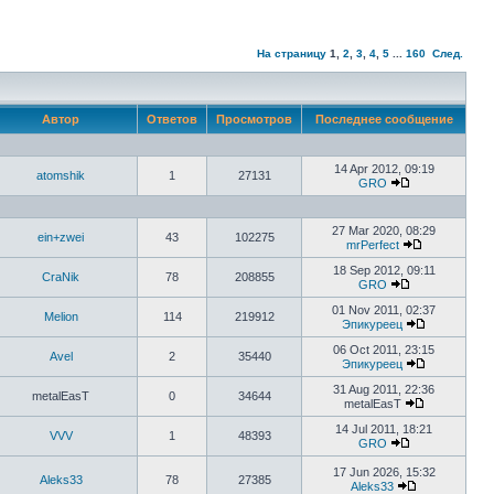
На страницу
1
,
2
,
3
,
4
,
5
...
160
След.
Автор
Ответов
Просмотров
Последнее сообщение
14 Apr 2012, 09:19
atomshik
1
27131
GRO
27 Mar 2020, 08:29
ein+zwei
43
102275
mrPerfect
18 Sep 2012, 09:11
CraNik
78
208855
GRO
01 Nov 2011, 02:37
Melion
114
219912
Эпикуреец
06 Oct 2011, 23:15
Avel
2
35440
Эпикуреец
31 Aug 2011, 22:36
metalEasT
0
34644
metalEasT
14 Jul 2011, 18:21
VVV
1
48393
GRO
17 Jun 2026, 15:32
Aleks33
78
27385
Aleks33