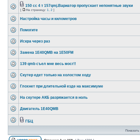
150 cc 4 т 157qmj.Вариатор пропускает непонятные звуки
[
На страницу:
1
,
2
]
Настройка часы и километров
Помогите
Искра через раз
Замена 1Е40QMB на 1Е50FM
139 qmb съел мне весь мосг!!
Скутер едет только на холостом ходу
Глохнет при длительной езде на максимуме
На скутере АКБ разряжается в ноль
Двигатель 1Е40QMB
ГБЦ
Показать 