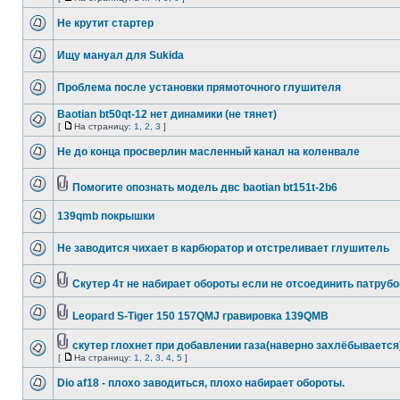
Не крутит стартер
Ищу мануал для Sukida
Проблема после установки прямоточного глушителя
Baotian bt50qt-12 нет динамики (не тянет)
[
На страницу:
1
,
2
,
3
]
Не до конца просверлин масленный канал на коленвале
Помогите опознать модель двс baotian bt151t-2b6
139qmb покрышки
Не заводится чихает в карбюратор и отстреливает глушитель
Скутер 4т не набирает обороты если не отсоединить патрубо
Leopard S-Tiger 150 157QMJ гравировка 139QMB
скутер глохнет при добавлении газа(наверно захлёбывается
[
На страницу:
1
,
2
,
3
,
4
,
5
]
Dio af18 - плохо заводиться, плохо набирает обороты.