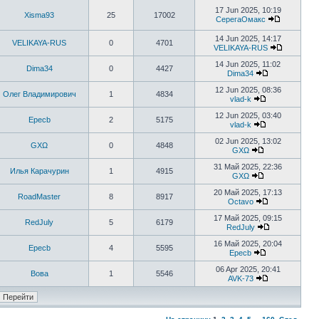
17 Jun 2025, 10:19
Xisma93
25
17002
СерегаОмакс
14 Jun 2025, 14:17
VELIKAYA-RUS
0
4701
VELIKAYA-RUS
14 Jun 2025, 11:02
Dima34
0
4427
Dima34
12 Jun 2025, 08:36
Олег Владимирович
1
4834
vlad-k
12 Jun 2025, 03:40
Epecb
2
5175
vlad-k
02 Jun 2025, 13:02
GXΩ
0
4848
GXΩ
31 Май 2025, 22:36
Илья Карачурин
1
4915
GXΩ
20 Май 2025, 17:13
RoadMaster
8
8917
Octavo
17 Май 2025, 09:15
RedJuly
5
6179
RedJuly
16 Май 2025, 20:04
Epecb
4
5595
Epecb
06 Apr 2025, 20:41
Вова
1
5546
AVK-73