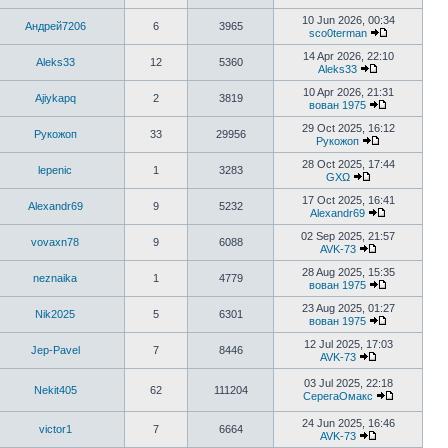
10 Jun 2026, 00:34
Андрей7206
6
3965
sco0terman
14 Apr 2026, 22:10
Aleks33
12
5360
Aleks33
10 Apr 2026, 21:31
Ajiykapq
2
3819
вован 1975
29 Oct 2025, 16:12
Рукожоп
33
29956
Рукожоп
28 Oct 2025, 17:44
lepenic
1
3283
GXΩ
17 Oct 2025, 16:41
Alexandr69
9
5232
Alexandr69
02 Sep 2025, 21:57
vovaxn78
9
6088
AVK-73
28 Aug 2025, 15:35
neznaika
1
4779
вован 1975
23 Aug 2025, 01:27
Nik2025
5
6301
вован 1975
12 Jul 2025, 17:03
Jep-Pavel
7
8446
AVK-73
03 Jul 2025, 22:18
Nekit405
62
111204
СерегаОмакс
24 Jun 2025, 16:46
victor1
7
6664
AVK-73