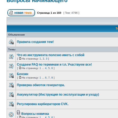
Вопросы начинающего
Страница
1
из
160
[ Тем: 4796 ]
Т
Объявления
Правила создания тем!
Темы
Что из инструмента полезно иметь с собой
[
На страницу:
1
,
2
,
3
]
Создаем FAQ по терминам и т.п. Участвуем все!
[
На страницу:
1
...
4
,
5
,
6
]
Бензин
[
На страницу:
1
...
6
,
7
,
8
]
Проверка обмоток генератора.
Аккумулятор (Инструкция по эксплуатации и уходу)
Регулировка карбюраторов CVK.
Вопросы новичка
[
На страницу:
1
...
4
,
5
,
6
]