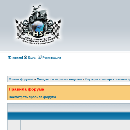
[Главная]
Вход
Регистрация
Список форумов
»
Мопеды, по маркам и моделям
»
Скутеры с четырехтактным д
Правила форума
Посмотреть правила форума