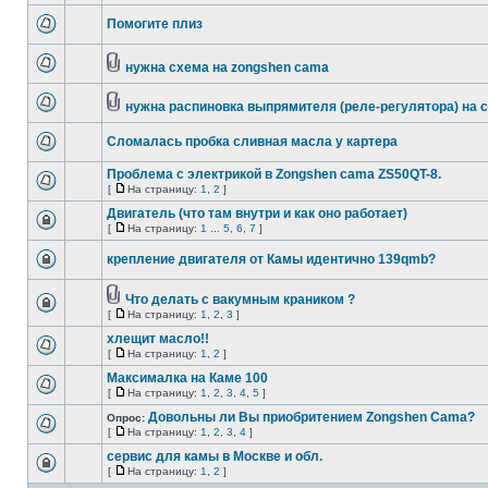
Помогите плиз
нужна схема на zongshen cama
нужна распиновка выпрямителя (реле-регулятора) на 
Сломалась пробка сливная масла у картера
Проблема с электрикой в Zongshen cama ZS50QT-8.
[
На страницу:
1
,
2
]
Двигатель (что там внутри и как оно работает)
[
На страницу:
1
...
5
,
6
,
7
]
крепление двигателя от Камы идентично 139qmb?
Что делать с вакумным краником ?
[
На страницу:
1
,
2
,
3
]
хлещит масло!!
[
На страницу:
1
,
2
]
Максималка на Каме 100
[
На страницу:
1
,
2
,
3
,
4
,
5
]
Довольны ли Вы приобритением Zongshen Cama?
Опрос:
[
На страницу:
1
,
2
,
3
,
4
]
сервис для камы в Москве и обл.
[
На страницу:
1
,
2
]