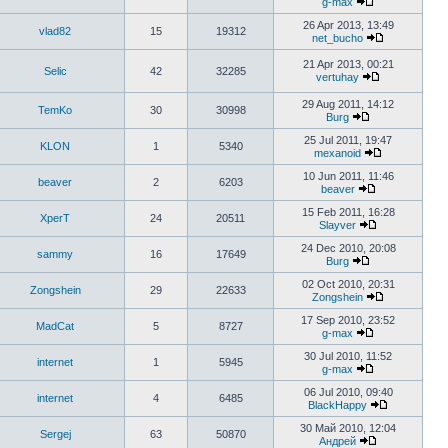
g-max
26 Apr 2013, 13:49
vlad82
15
19312
net_bucho
21 Apr 2013, 00:21
Selic
42
32285
vertuhay
29 Aug 2011, 14:12
TemKo
30
30998
Burg
25 Jul 2011, 19:47
KLON
1
5340
mexanoid
10 Jun 2011, 11:46
beaver
2
6203
beaver
15 Feb 2011, 16:28
XperT
24
20511
Slayver
24 Dec 2010, 20:08
sammy
16
17649
Burg
02 Oct 2010, 20:31
Zongshein
29
22633
Zongshein
17 Sep 2010, 23:52
MadCat
5
8727
g-max
30 Jul 2010, 11:52
internet
1
5945
g-max
06 Jul 2010, 09:40
internet
4
6485
BlackHappy
30 Май 2010, 12:04
Sergej
63
50870
Андрей