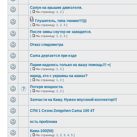
Сапун на крышке двигателя.
[
На страницу:
1
,
2
]
Глушитель, типа тюнинг!!!)))
[
На страницу:
1
,
2
,
3
]
После зимы скутер не заводится.
[
На страницу:
1
,
2
,
3
]
Отказ спидометра
Cama дергается при езде
Парни надеюсь только на вашу помощь!!! =(
[
На страницу:
1
,
2
]
народ, кто с украины на камах?
[
На страницу:
1
,
2
]
Потеря мощности.
[
На страницу:
1
,
2
]
Запчасти на Каму. Нужен впускной коллектор!!!
СПб 1 Сезон Zongshen Cama 100 4T
есть проблема
Кама-100(50)
[
На страницу:
1
,
2
,
3
,
4
,
5
]