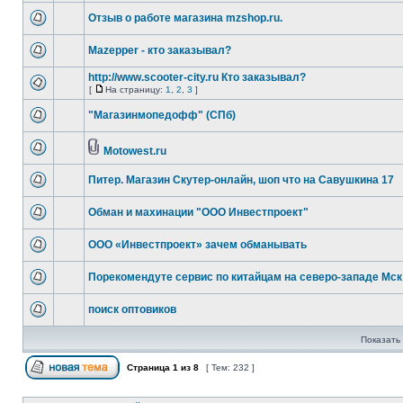
Отзыв о работе магазина mzshop.ru.
Mazepper - кто заказывал?
http://www.scooter-city.ru Кто заказывал?
[
На страницу:
1
,
2
,
3
]
"Магазинмопедофф" (СПб)
Motowest.ru
Питер. Магазин Скутер-онлайн, шоп что на Савушкина 17
Обман и махинации "ООО Инвестпроект"
ООО «Инвестпроект» зачем обманывать
Порекомендуте сервис по китайцам на северо-западе Мск
поиск оптовиков
Показать 
Страница
1
из
8
[ Тем: 232 ]