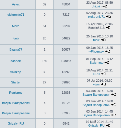
23 Aug 2017, 08:59
Aylex
32
45004
chioxin
02 Aug 2017, 23:36
elektronic71
0
7217
elektronic71
05 Apr 2016, 23:06
Макс
51
62207
Benzin5413
25 Jan 2016, 13:10
funix
26
54622
funix
09 Jan 2015, 16:25
Вадим77
1
10677
--Phoenix--
01 Sep 2014, 13:12
sashok
180
128037
Stelsmoto
18 Aug 2014, 21:21
vainkop
35
42248
GRO
07 Jul 2014, 09:30
Starter
27
39893
vizor
03 Jun 2014, 16:30
Registrov
5
12035
Вадим Валерьевич
03 Jun 2014, 16:00
Вадим Валерьевич
4
10126
Вадим Валерьевич
03 Jun 2014, 14:45
Вадим Валерьевич
0
6205
Вадим Валерьевич
19 Май 2014, 21:49
Grizzly_RU
0
6842
Grizzly_RU