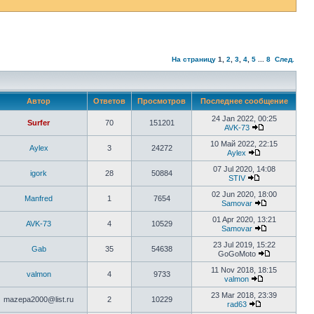
На страницу
1
,
2
,
3
,
4
,
5
...
8
След.
Автор
Ответов
Просмотров
Последнее сообщение
24 Jan 2022, 00:25
Surfer
70
151201
AVK-73
10 Май 2022, 22:15
Aylex
3
24272
Aylex
07 Jul 2020, 14:08
igork
28
50884
STIV
02 Jun 2020, 18:00
Manfred
1
7654
Samovar
01 Apr 2020, 13:21
AVK-73
4
10529
Samovar
23 Jul 2019, 15:22
Gab
35
54638
GoGoMoto
11 Nov 2018, 18:15
valmon
4
9733
valmon
23 Mar 2018, 23:39
mazepa2000@list.ru
2
10229
rad63