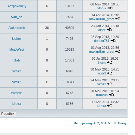
06 Май 2014, 10:58
Астраханец
6
13137
vlad-k
14 Apr 2014, 15:32
ivan_pz
1
7464
maximillian_great
23 Jan 2014, 15:18
Alekskursk
36
40609
older
23 Sep 2013, 10:30
locker
1
7498
docent781
01 Aug 2013, 22:56
MotoWest
9
15513
maximillian_great
30 Jul 2013, 16:03
Gab
8
17861
Storm
30 Май 2013, 14:23
vitalii2
0
6943
vitalii2
24 Май 2013, 23:19
vitalii2
11
18941
vitalii2
20 Май 2013, 01:34
tramplin
0
6748
tramplin
17 Apr 2013, 14:32
iJIexa
0
6156
iJIexa
На страницу
1
,
2
,
3
,
4
,
5
...
8
След.