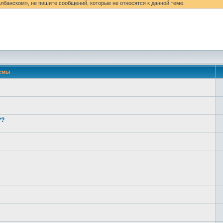
 «албанском», не пишите сообщений, которые не относятся к данной теме.
емы
??