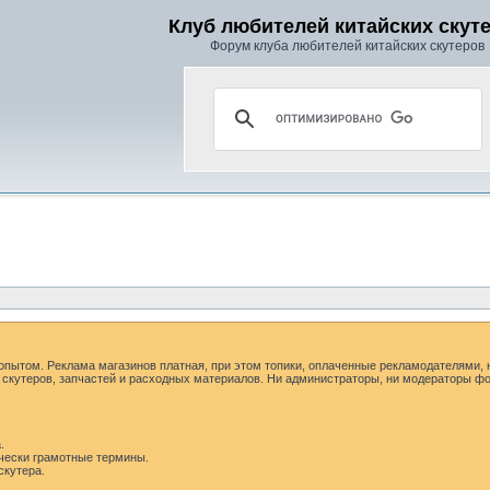
Клуб любителей китайских скут
Форум клуба любителей китайских скутеров
пытом. Реклама магазинов платная, при этом топики, оплаченные рекламодателями, 
скутеров, запчастей и расходных материалов. Ни администраторы, ни модераторы фо
.
ически грамотные термины.
скутера.