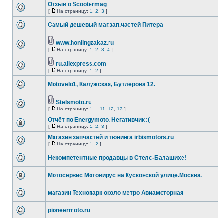
Отзыв о Scootermag
[
На страницу:
1
,
2
,
3
]
Самый дешевый маг.зап.частей Питера
www.honlingzakaz.ru
[
На страницу:
1
,
2
,
3
,
4
]
ru.aliexpress.com
[
На страницу:
1
,
2
]
Motovelo1, Калужская, Бутлерова 12.
Stelsmoto.ru
[
На страницу:
1
...
11
,
12
,
13
]
Отчёт по Energymoto. Негативчик :(
[
На страницу:
1
,
2
,
3
]
Магазин запчастей и тюнинга irbismotors.ru
[
На страницу:
1
,
2
]
Некомпетентные продавцы в Стелс-Балашихе!
Мотосервис Мотовирус на Кусковской улице.Москва.
магазин Технопарк около метро Авиамоторная
pioneermoto.ru