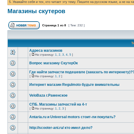
5. Уважайте себя и тех, кто читает эту тему. Пишите на русском языке, а не на
Магазины скутеров
Страница
1
из
8
[ Тем: 232 ]
Т
Адреса магазинов
[
На страницу:
1
,
2
,
3
,
4
,
5
]
Вопрос магазину СкутерОк
Где найти запчасти подешевле (заказать по интеренету)?
[
На страницу:
1
,
2
]
Интернет магазин Regulmoto будьте внимательны
VeloBaza г.Раменское
СПБ. Магазины запчастей на 4-т
[
На страницу:
1
,
2
,
3
]
Antaria.ru и Universal motors стоит-ли покупать?
http://scooter-ani.ru/ кто имел дело?