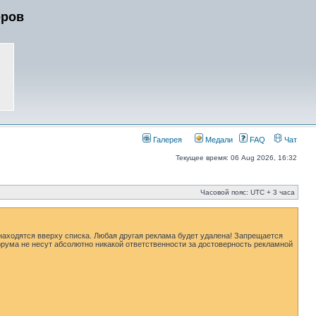
еров
Галерея
Медали
FAQ
Чат
Текущее время: 06 Aug 2026, 16:32
Часовой пояс: UTC + 3 часа
находятся вверху списка. Любая другая реклама будет удалена! Запрещается
рума не несут абсолютно никакой ответственности за достоверность рекламной