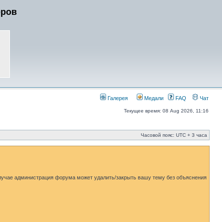
еров
Галерея
Медали
FAQ
Чат
Текущее время: 08 Aug 2026, 11:16
Часовой пояс: UTC + 3 часа
 случае администрация форума может удалить/закрыть вашу тему без объяснения