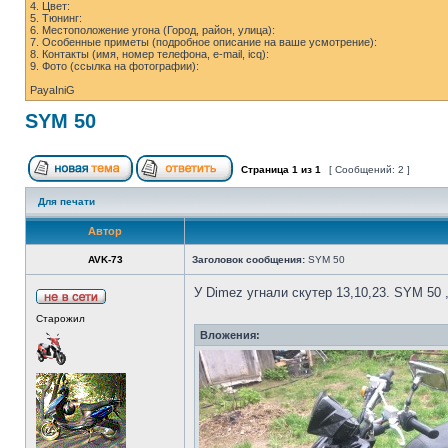
4. Цвет:
5. Тюнинг:
6. Местоположение угона (Город, район, улица):
7. Особенные приметы (подробное описание на ваше усмотрение):
8. Контакты (имя, номер телефона, e-mail, icq):
9. Фото (ссылка на фотографии):
PayaIniG
SYM 50
Страница
1
из
1
[ Сообщений: 2 ]
Для печати
Автор
AVK-73
Заголовок сообщения:
SYM 50
У Dimez угнали скутер 13,10,23. SYM 50 
Старожил
Вложения: