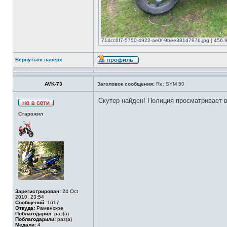
714cc6f7-5750-4922-ae0f-9bee381d797b.jpg [ 456.9
Вернуться наверх
AVK-73
Заголовок сообщения:
Re: SYM 50
Скутер найден! Полиция просматривает 
Старожил
Зарегистрирован:
24 Oct
2010, 23:54
Сообщений:
1617
Откуда:
Раменское
Поблагодарил:
раз(а)
Поблагодарили:
раз(а)
Медали:
4