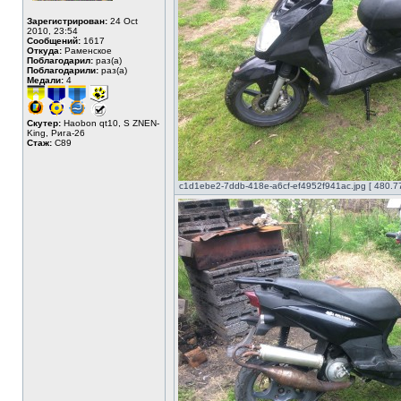
Зарегистрирован:
24 Oct
2010, 23:54
Сообщений:
1617
Откуда:
Раменское
Поблагодарил:
раз(а)
Поблагодарили:
раз(а)
Медали:
4
Скутер:
Haobon qt10, S ZNEN-
King, Рига-26
Стаж:
C89
c1d1ebe2-7ddb-418e-a6cf-ef4952f941ac.jpg [ 480.7