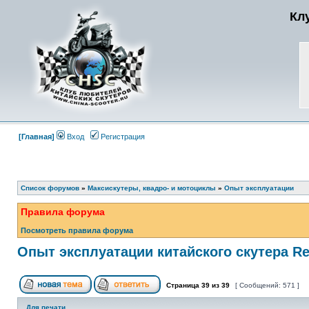
Кл
[Главная]
Вход
Регистрация
Список форумов
»
Максискутеры, квадро- и мотоциклы
»
Опыт эксплуатации
Правила форума
Посмотреть правила форума
Опыт эксплуатации китайского скутера R
Страница
39
из
39
[ Сообщений: 571 ]
Для печати