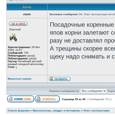
Автор
vlad-k
Заголовок сообщения:
Re: Опыт эксплуатации кита
Посадочные коренные 
Опытный
япов корни залетают с
разу не доставлял про
А трещины скорее все
Зарегистрирован:
29 Nov
2009, 11:07
Сообщений:
730
щеку надо снимать и с
Поблагодарил:
раз(а)
Поблагодарили:
раз(а)
Скутер:
Китайский детский
ржавый складной велосипед
Стаж:
¿
Вернуться наверх
Показать сообщения за:
Сорти
Страница
39
из
39
[ Сообщений: 571 ]
Список форумов
»
Максискутеры, квадро- и мотоциклы
»
Опыт эксплуатации