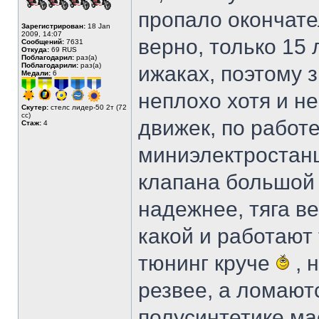
пропало окончате
Зарегистрирован:
18 Jan
2009, 14:07
верно, только 15 
Сообщений:
7631
Откуда:
69 RUS
Поблагодарил:
раз(а)
Поблагодарили:
раз(а)
ижаках, поэтому з
Медали:
6
неплохо хотя и н
Скутер:
стелс лидер-50 2т (72
cc)
движек, по работ
Стаж:
4
миниэлектростанц
клапана большой 
надежнее, тяга в
какой и работают
тюнинг круче
, 
резвее, а ломают
полусинтетике ма