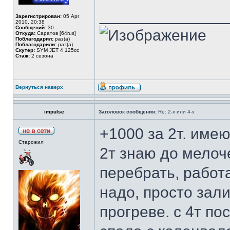
______________
Зарегистрирован:
05 Apr
2010, 20:38
Сообщений:
30
Откуда:
Саратов [64rus]
Поблагодарил:
раз(а)
Поблагодарили:
раз(а)
Скутер:
SYM JET 4 125cc
Стаж:
2 сезонa
Вернуться наверх
impulse
Заголовок сообщения:
Re: 2-х или 4-х
+1000 за 2т. имею
Старожил
2т знаю до мелоч
перебрать, работ
надо, просто зали
прогреве. с 4т по