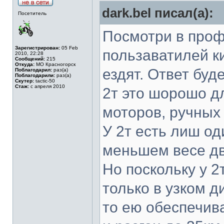
dark.bel писал(а):
Посетитель
Посмотри в проф
Зарегистрирован:
05 Feb
пользаватилей к
2010, 22:28
Сообщений:
215
Откуда:
МО Красногорск
ездят. Ответ буд
Поблагодарил:
раз(а)
Поблагодарили:
раз(а)
Скутер:
tactic-50
Стаж:
c апреля 2010
2т это шорошо д
моторов, ручных 
У 2т есть лиш од
меньшем весе дв
Но поскольку у 2
только в узком 
то ею обеспечива