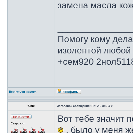
замена масла ко
______________
Помогу кому дела
изолентой любой 
+сем920 2нол511
Вернуться наверх
funix
Заголовок сообщения:
Re: 2-х или 4-х
Вот тебе значит 
Старожил
, было у меня ж