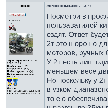
dark.bel
Заголовок сообщения:
Re: 2-х или 4-х
Посмотри в проф
Старожил
пользаватилей ки
ездят. Ответ буде
2т это шорошо дл
моторов, ручных б
У 2т есть лиш од
Зарегистрирован:
09 Apr
2008, 20:26
Сообщений:
1323
меньшем весе дви
Откуда:
Белгород
Поблагодарил:
раз(а)
Поблагодарили:
раз(а)
Медали:
2
Но поскольку у 2т
в узком диапазон
Скутер:
650,400,150,110,72,62,49сс
Стаж:
увиличивается постоя
то ею обеспечива
и разгон до 35км