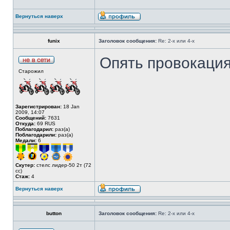
Вернуться наверх
funix
Заголовок сообщения:
Re: 2-х или 4-х
Опять провокаци
Старожил
Зарегистрирован:
18 Jan
2009, 14:07
Сообщений:
7631
Откуда:
69 RUS
Поблагодарил:
раз(а)
Поблагодарили:
раз(а)
Медали:
6
Скутер:
стелс лидер-50 2т (72
cc)
Стаж:
4
Вернуться наверх
button
Заголовок сообщения:
Re: 2-х или 4-х