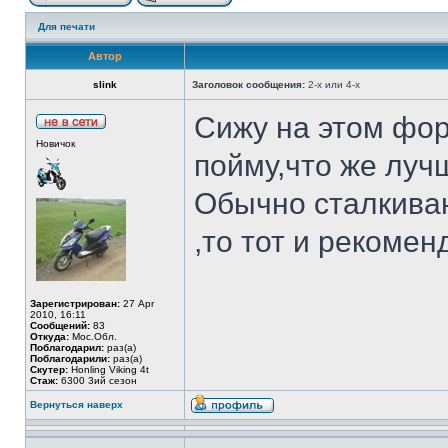
Для печати
Автор
slink
Заголовок сообщения:
2-х или 4-х
Сижу на этом фор
Новичок
пойму,что же лучш
Обычно сталкиваю
,то тот и рекомен
Зарегистрирован:
27 Apr
2010, 16:11
Сообщений:
83
Откуда:
Мос.Обл.
Поблагодарил:
раз(а)
Поблагодарили:
раз(а)
Скутер:
Honling Viking 4t
Стаж:
6300 3ий сезон
Вернуться наверх