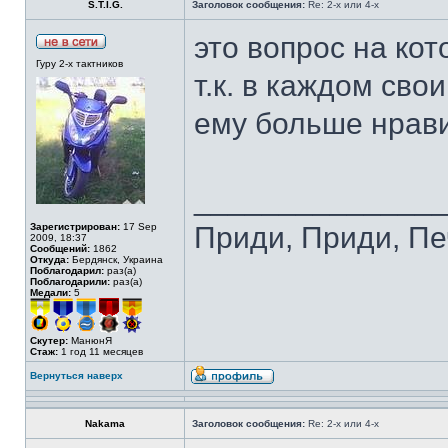
S.T.I.G.
Заголовок сообщения:
Re: 2-х или 4-х
это вопрос на кот
Гуру 2-х тактников
т.к. в каждом сво
ему больше нрав
______________
Зарегистрирован:
17 Sep
Приди, Приди, Пе
2009, 18:37
Сообщений:
1862
Откуда:
Бердянск, Украина
Поблагодарил:
раз(а)
Поблагодарили:
раз(а)
Медали:
5
Скутер:
МанюнЯ
Стаж:
1 год 11 месяцев
Вернуться наверх
Nakama
Заголовок сообщения:
Re: 2-х или 4-х