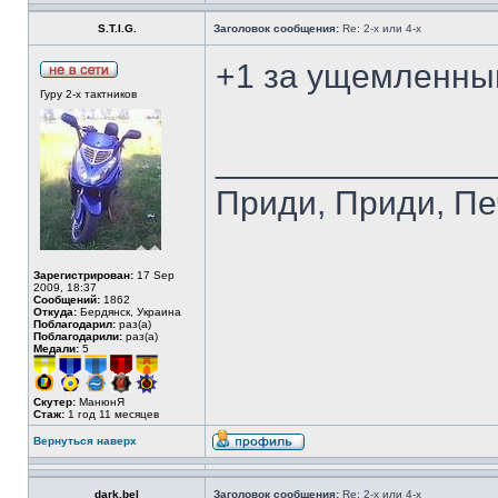
S.T.I.G.
Заголовок сообщения:
Re: 2-х или 4-х
+1 за ущемленны
Гуру 2-х тактников
______________
Приди, Приди, Пе
Зарегистрирован:
17 Sep
2009, 18:37
Сообщений:
1862
Откуда:
Бердянск, Украина
Поблагодарил:
раз(а)
Поблагодарили:
раз(а)
Медали:
5
Скутер:
МанюнЯ
Стаж:
1 год 11 месяцев
Вернуться наверх
dark.bel
Заголовок сообщения:
Re: 2-х или 4-х