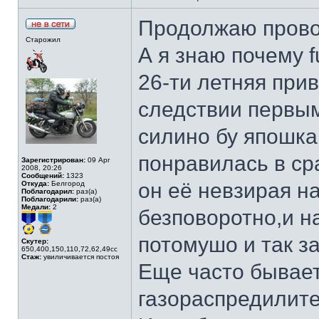
Продолжаю прово
Старожил
А я знаю почему fu
26-ти летняя прив
следствии первым
силино бу япошка
понравилась в ср
Зарегистрирован:
09 Apr
2008, 20:26
Сообщений:
1323
он её невзирая н
Откуда:
Белгород
Поблагодарил:
раз(а)
Поблагодарили:
раз(а)
Медали:
2
безповоротно,и н
потомушо и так з
Скутер:
650,400,150,110,72,62,49сс
Стаж:
увиличивается постоя
Еще часто бывает
газораспредилите