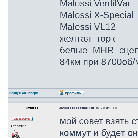
Malossi VentilVar
Malossi X-Special
Malossi VL12
желтая_торк
белые_MHR_сцеп
84км при 8700об/
Вернуться наверх
impulse
Заголовок сообщения:
Re: 2-х или 4-х
мой совет взять 
Старожил
коммут и будет он