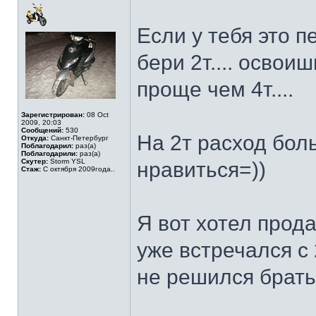
Если у тебя это п
бери 2т.... освои
проще чем 4т....
Зарегистрирован:
08 Oct
2009, 20:03
Сообщений:
530
На 2т расход боль
Откуда:
Санкт-Петербург
Поблагодарил:
раз(а)
Поблагодарили:
раз(а)
Скутер:
Storm YSL
нравиться=))
Стаж:
С октября 2009года..
Я вот хотел продат
уже встречался с 2
не решился брать 4