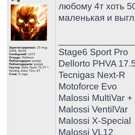
любому 4т хоть 50
маленькая и выг
______________
Зарегистрирован:
25 Aug
Stage6 Sport Pro
2008, 09:05
Сообщений:
1472
Откуда:
Лабинск
Dellorto PHVA 17.
Поблагодарил:
раз(а)
Поблагодарили:
раз(а)
Скутер:
Stels Tactic 72 2T +
Honling Joker 72cc 4T
Tecnigas Next-R
Стаж:
3 года
Motoforce Evo
Malossi MultiVar +
Malossi VentilVar
Malossi X-Special
Malossi VL12