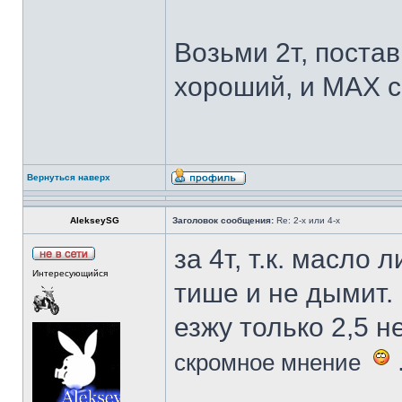
Возьми 2т, поставь 
хороший, и МАХ с
Вернуться наверх
AlekseySG
Заголовок сообщения:
Re: 2-х или 4-х
за 4т, т.к. масло
Интересующийся
тише и не дымит.
езжу только 2,5 н
.
скромное мнение