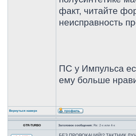
факт, читайте фо
неисправность п
ПС у Импульса ест
ему больше нрави
Вернуться наверх
GTR-TURBO
Заголовок сообщения:
Re: 2-х или 4-х
БЕЗ ПРОВОКАЦИЙ!2 ТАКТНИК ЛУ