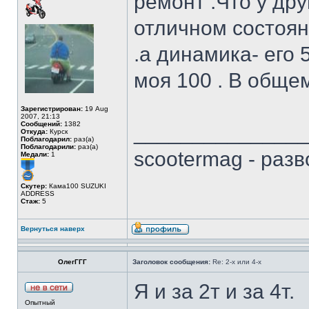
ремонт .Что у дру
отличном состоян
.а динамика- его 
моя 100 . В обще
Зарегистрирован:
19 Aug
2007, 21:13
Сообщений:
1382
______________
Откуда:
Курск
Поблагодарил:
раз(а)
Поблагодарили:
раз(а)
scootermag - раз
Медали:
1
Скутер:
Кама100 SUZUKI
ADDRESS
Стаж:
5
Вернуться наверх
ОлегГГГ
Заголовок сообщения:
Re: 2-х или 4-х
Я и за 2т и за 4т.
Опытный