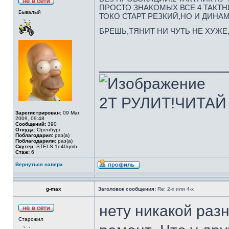
ПРОСТО ЗНАКОМЫХ ВСЕ 4 ТАКТН
Бывалый
ТОКО СТАРТ РЕЗКИЙ,НО И ДИНАМ
БРЕШЬ,ТЯНИТ НИ ЧУТЬ НЕ ХУЖЕ
______________
2Т РУЛИТ!ЧИТАЙ
Зарегистрирован:
09 Mar
2009, 09:48
Сообщений:
390
Откуда:
Оренбург
Поблагодарил:
раз(а)
Поблагодарили:
раз(а)
Скутер:
STELS 1e40qmb
Стаж:
6
Вернуться наверх
g-max
Заголовок сообщения:
Re: 2-х или 4-х
нету никакой раз
Старожил