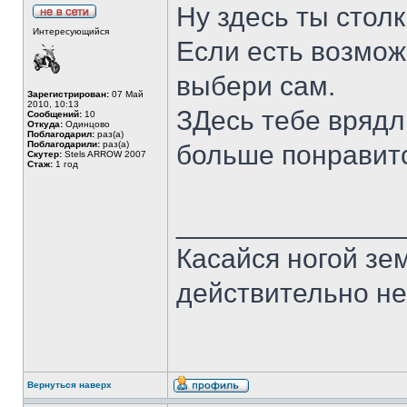
Ну здесь ты столк
Интересующийся
Если есть возможн
выбери сам.
Зарегистрирован:
07 Май
2010, 10:13
ЗДесь тебе врядл
Сообщений:
10
Откуда:
Одинцово
Поблагодарил:
раз(а)
Поблагодарили:
раз(а)
больше понравитс
Скутер:
Stels ARROW 2007
Стаж:
1 год
______________
Касайся ногой зем
действительно н
Вернуться наверх