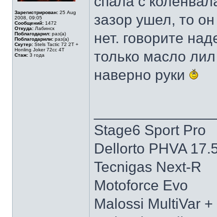
спала с коленвала
Зарегистрирован:
25 Aug
зазор ушел, то он
2008, 09:05
Сообщений:
1472
Откуда:
Лабинск
нет. говорите над
Поблагодарил:
раз(а)
Поблагодарили:
раз(а)
Скутер:
Stels Tactic 72 2T +
Honling Joker 72cc 4T
только масло лил 
Стаж:
3 года
наверно руки
______________
Stage6 Sport Pro
Dellorto PHVA 17.
Tecnigas Next-R
Motoforce Evo
Malossi MultiVar +