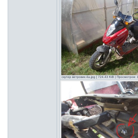
скутер ветровик 4а.jpg [ 724.43 KiB | Просмотров: 