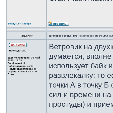
Вернуться наверх
PaRusNick
Заголовок сообщения:
Re: ветровое стекло для ску
Ветровик на двух
Наблюдатель
думается, вполне 
Зарегистрирован:
06 Май
2020, 14:08
использует байк и
Сообщений:
3
Поблагодарил:
раз(а)
Поблагодарили:
раз(а)
Скутер:
Racer Sagita 50
развлекалку: то 
Стаж:
1
точки А в точку Б
сил и времени на
простуды) и при