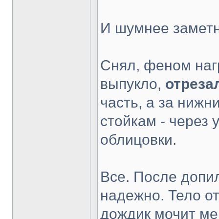
И шумнее заметн
Снял, феном наг
выпукло,
отреза
часть, а за нижн
стойкам - через 
облицовки.
Все. После допи
надежно. Тело от
дождик мочит ме