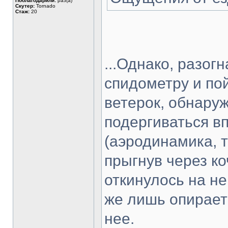
Поблагодарили:
раз(а)
Скутер:
Tornado
Стаж:
20
...Однако, разог
спидометру и по
ветерок, обнаруж
подергиваться вп
(аэродинамика, т
прыгнув через ко
откинулось на не
же лишь опираетс
нее.