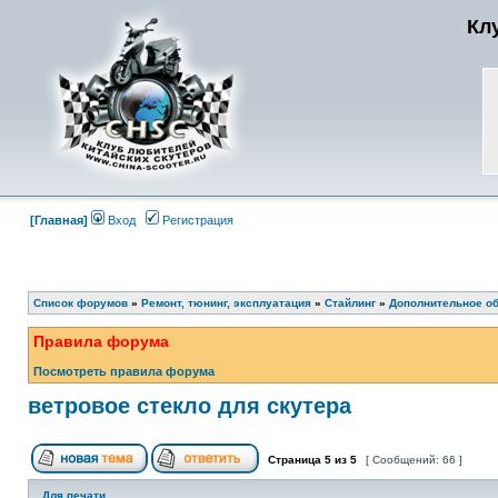
Кл
[Главная]
Вход
Регистрация
Список форумов
»
Ремонт, тюнинг, эксплуатация
»
Стайлинг
»
Дополнительное о
Правила форума
Посмотреть правила форума
ветровое стекло для скутера
Страница
5
из
5
[ Сообщений: 66 ]
Для печати