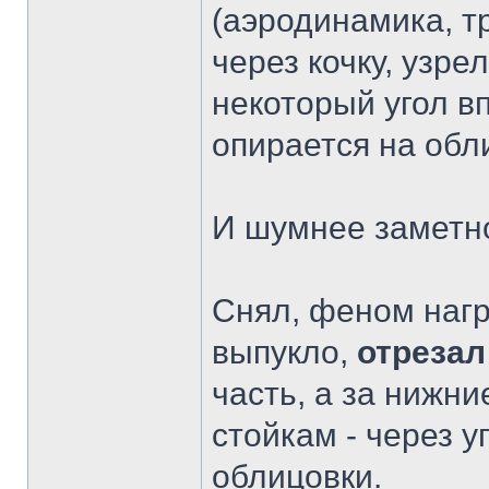
(аэродинамика, т
через кочку, узре
некоторый угол вп
опирается на обли
И шумнее заметно
Снял, феном наг
выпукло,
отрезал
часть, а за нижн
стойкам - через у
облицовки.