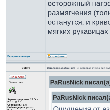
осторожный нагр
размягчения (толь
останутся, и крив
мягких рукавицах
Вернуться наверх
Octavo
Заголовок сообщения:
Re: ветровое стекло для ску
PaRusNick писал(а
Посетитель
PaRusNick писал(а
Зарегистрирован:
24 Oct
2018, 11:17
Сообщений:
137
Ощущения от езд
Поблагодарил:
раз(а)