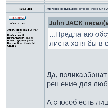
PaRusNick
Заголовок сообщения:
Re: ветровое стекло для ску
John JACK писал(а
Наблюдатель
Зарегистрирован:
06 Май
...Предлагаю об
2020, 14:08
Сообщений:
3
Поблагодарил:
раз(а)
Поблагодарили:
раз(а)
листа хотя бы в 
Скутер:
Racer Sagita 50
Стаж:
1
Да, поликарбонат
решение для люб
А способ есть ли