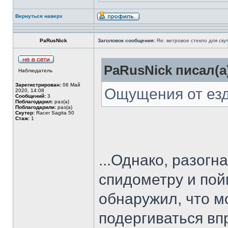
Вернуться наверх
PaRusNick
Заголовок сообщения:
Re: ветровое стекло для ску
PaRusNick писал(а
Наблюдатель
Зарегистрирован:
06 Май
Ощущения от езды
2020, 14:08
Сообщений:
3
Поблагодарил:
раз(а)
Поблагодарили:
раз(а)
Скутер:
Racer Sagita 50
Стаж:
1
...Однако, разогн
спидометру и пой
обнаружил, что м
подергиваться вп