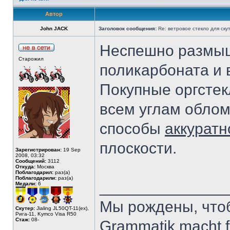
Автор
John JACK
Заголовок сообщения:
Re: ветровое стекло для ску
Неспешно размышл
Старожил
поликарбоната и 
Покупные оргстек
всем углам облом
способы
аккуратн
плоскости.
Зарегистрирован:
19 Sep
2008, 03:32
Сообщений:
3112
Откуда:
Москва
Поблагодарил:
раз(а)
Поблагодарили:
раз(а)
______________
Медали:
6
Мы рождены, что
Скутер:
Jialing JL50QT-11(ex),
Рига-11, Kymco Visa R50
Стаж:
08-
Grammatik macht fr