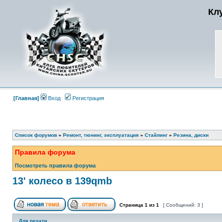
Кл
[Главная]
Вход
Регистрация
Список форумов
»
Ремонт, тюнинг, эксплуатация
»
Стайлинг
»
Резина, диски
Правила форума
Посмотреть правила форума
13' колесо в 139qmb
Страница
1
из
1
[ Сообщений: 3 ]
Для печати