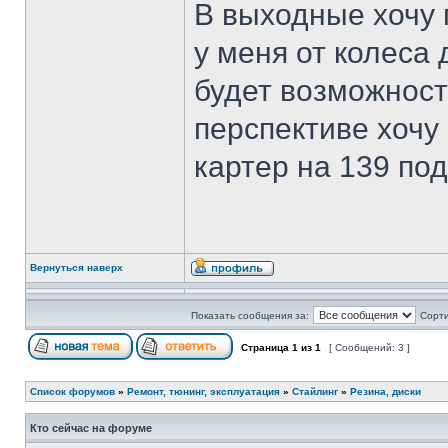
В выходные хочу 
у меня от колеса 
будет возможность
перспективе хочу
картер на 139 под
Вернуться наверх
Показать сообщения за:
Сорти
Страница
1
из
1
[ Сообщений: 3 ]
Список форумов
»
Ремонт, тюнинг, эксплуатация
»
Стайлинг
»
Резина, диски
Кто сейчас на форуме