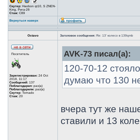
Скутер:
Haobon qt10, S ZNEN-
King, Рига-26
Стаж:
C89
Вернуться наверх
Octavo
Заголовок сообщения:
Re: 13' колесо в 139qmb
AVK-73 писал(а):
Посетитель
120-70-12 стояло 
Зарегистрирован:
24 Oct
думаю что 130 н
2018, 11:17
Сообщений:
137
Поблагодарил:
раз(а)
Поблагодарили:
раз(а)
Скутер:
Tornado
Стаж:
20
вчера тут же наш
ставили и 13 коле