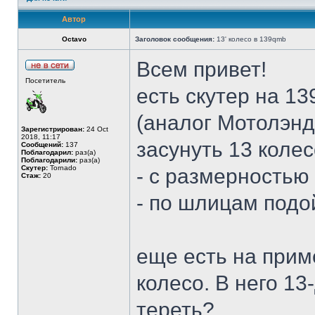
Автор
Octavo
Заголовок сообщения:
13' колесо в 139qmb
Всем привет!
Посетитель
есть скутер на 1
(аналог Мотолэнд
Зарегистрирован:
24 Oct
2018, 11:17
засунуть 13 колес
Сообщений:
137
Поблагодарил:
раз(а)
Поблагодарили:
раз(а)
Скутер:
Tornado
- с размерностью 
Стаж:
20
- по шлицам подо
еще есть на прим
колесо. В него 1
тереть?