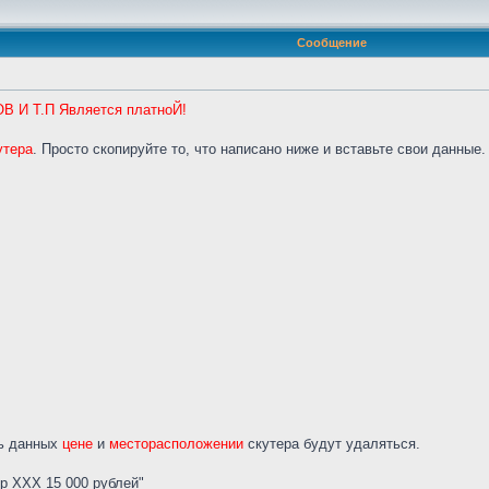
Сообщение
И Т.П Является платноЙ!
утера
. Просто скопируйте то, что написано ниже и вставьте свои данные.
ть данных
цене
и
месторасположении
скутера будут удаляться.
р ХХХ 15 000 рублей"