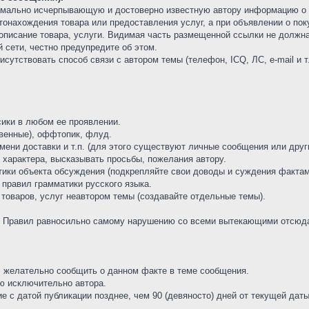
мально исчерпывающую и достоверно известную автору информацию о т
стонахождения товара или предоставления услуг, а при объявлении о пок
 описание товара, услуги. Видимая часть размещенной ссылки не должн
 сети, честно предупредите об этом.
сутствовать способ связи с автором темы (телефон, ICQ, ЛС, e-mail и т.
сики в любом ее проявлении.
освенные), оффтопик, флуд.
емени доставки и т.п. (для этого существуют личные сообщения или друг
о характера, высказывать просьбы, пожелания автору.
стики объекта обсуждения (подкрепляйте свои доводы и суждения фактам
е правил грамматики русского языка.
 товаров, услуг неавтором темы (создавайте отдельные темы).
3.1 Правил равносильно самому нарушению со всеми вытекающими отсюд
а, желательно сообщить о данном факте в теме сообщения.
ию исключительно автора.
 с датой публикации позднее, чем 90 (девяносто) дней от текущей дат