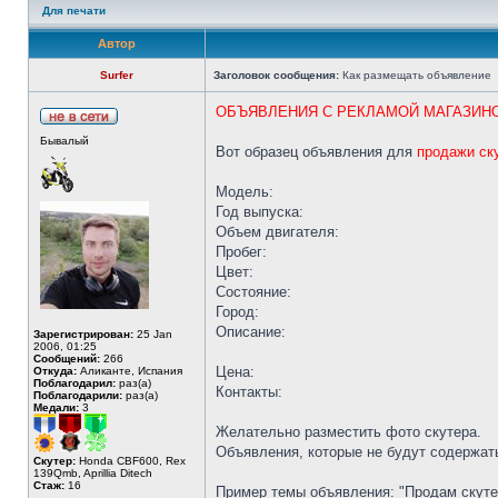
Для печати
Автор
Surfer
Заголовок сообщения:
Как размещать объявление
ОБЪЯВЛЕНИЯ С РЕКЛАМОЙ МАГАЗИНОВ 
Бывалый
Вот образец объявления для
продажи ск
Модель:
Год выпуска:
Объем двигателя:
Пробег:
Цвет:
Состояние:
Город:
Описание:
Зарегистрирован:
25 Jan
2006, 01:25
Сообщений:
266
Цена:
Откуда:
Аликанте, Испания
Поблагодарил:
раз(а)
Контакты:
Поблагодарили:
раз(а)
Медали:
3
Желательно разместить фото скутера.
Объявления, которые не будут содержа
Скутер:
Honda CBF600, Rex
139Qmb, Aprillia Ditech
Стаж:
16
Пример темы объявления: "Продам скуте