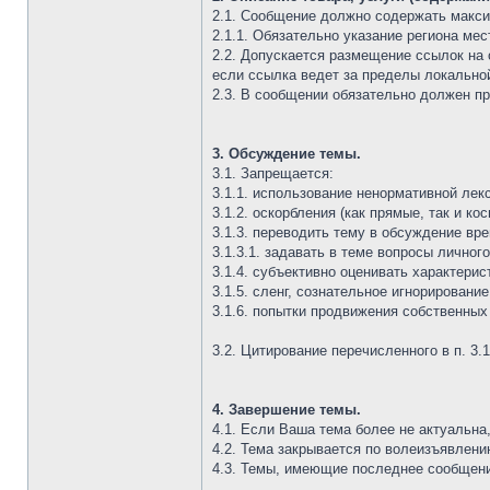
2.1. Сообщение должно содержать макси
2.1.1. Обязательно указание региона ме
2.2. Допускается размещение ссылок на
если ссылка ведет за пределы локальной
2.3. В сообщении обязательно должен при
3. Обсуждение темы.
3.1. Запрещается:
3.1.1. использование ненормативной лек
3.1.2. оскорбления (как прямые, так и к
3.1.3. переводить тему в обсуждение вр
3.1.3.1. задавать в теме вопросы личног
3.1.4. субъективно оценивать характери
3.1.5. сленг, сознательное игнорировани
3.1.6. попытки продвижения собственных
3.2. Цитирование перечисленного в п. 
4. Завершение темы.
4.1. Если Ваша тема более не актуальн
4.2. Тема закрывается по волеизъявлен
4.3. Темы, имеющие последнее сообщение