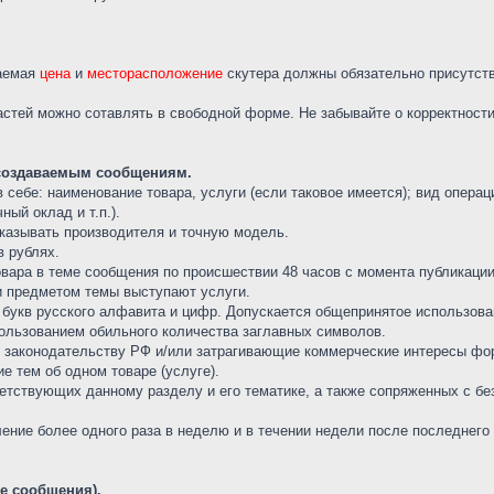
аемая
цена
и
месторасположение
скутера должны обязательно присутств
астей можно сотавлять в свободной форме. Не забывайте о корректности
 создаваемым сообщениям.
себе: наименование товара, услуги (если таковое имеется); вид операци
ый оклад и т.п.).
указывать производителя и точную модель.
в рублях.
товара в теме сообщения по происшествии 48 часов с момента публикаци
ли предметом темы выступают услуги.
з букв русского алфавита и цифр. Допускается общепринятое использов
ользованием обильного количества заглавных символов.
 законодательству РФ и/или затрагивающие коммерческие интересы фо
е тем об одном товаре (услуге).
ветствующих данному разделу и его тематике, а также сопряженных с б
ение более одного раза в неделю и в течении недели после последнего
ие сообщения).