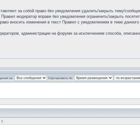
ставляют за собой право без уведомления удалить/закрыть тему/сообще
х Правил модератор вправе без уведомления ограничить/закрыть посети
право вносить изменения в текст Правил с уведомлением в теме данног
ераторов, администрации на форуме за исключением способа, описанног
щения за:
Сортировать по:
 1