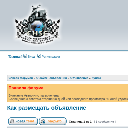
[Главная]
Вход
Регистрация
Список форумов
»
О сайте, объявления
»
Объявления
»
Куплю
Правила форума
Внимание Автоотчистка включена!
Сообщения с ответом старше 90 Дней или последнего просмотра 30 Дней удаля
Как размещать объявление
Страница
1
из
1
[ 1 сообщение ]