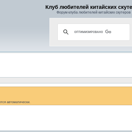
Клуб любителей китайских скут
Форум клуба любителей китайских скутеров
ются автоматически.