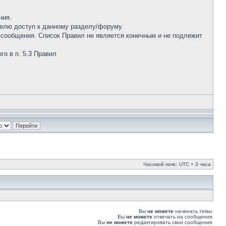
ния.
телю доступ к данному разделу/форуму.
о сообщения. Список Правил не является конечным и не подлежит
о в п. 5.3 Правил
Часовой пояс: UTC + 3 часа
Вы
не можете
начинать темы
Вы
не можете
отвечать на сообщения
Вы
не можете
редактировать свои сообщения