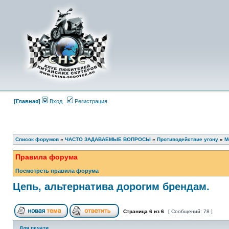
[Главная]
Вход
Регистрация
Список форумов
»
ЧАСТО ЗАДАВАЕМЫЕ ВОПРОСЫ
»
Противодействие угону
»
М
Правила форума
Посмотреть правила форума
Цепь, альтернатива дорогим брендам.
Страница
6
из
6
[ Сообщений: 78 ]
Для печати