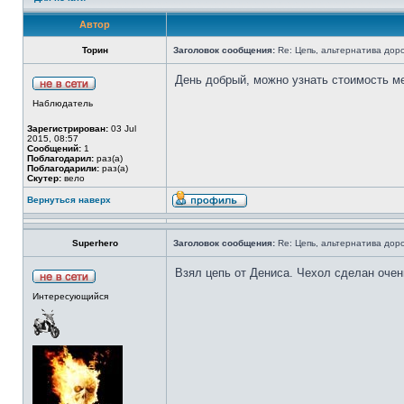
Автор
Торин
Заголовок сообщения:
Re: Цепь, альтернатива дор
День добрый, можно узнать стоимость м
Наблюдатель
Зарегистрирован:
03 Jul
2015, 08:57
Сообщений:
1
Поблагодарил:
раз(а)
Поблагодарили:
раз(а)
Скутер:
вело
Вернуться наверх
Superhero
Заголовок сообщения:
Re: Цепь, альтернатива дор
Взял цепь от Дениса. Чехол сделан очен
Интересующийся