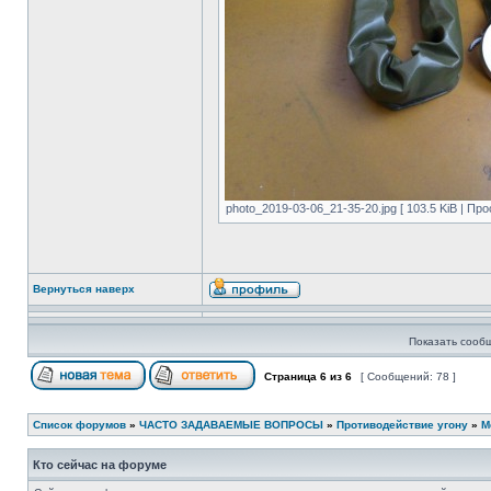
photo_2019-03-06_21-35-20.jpg [ 103.5 KiB | Пр
Вернуться наверх
Показать сооб
Страница
6
из
6
[ Сообщений: 78 ]
Список форумов
»
ЧАСТО ЗАДАВАЕМЫЕ ВОПРОСЫ
»
Противодействие угону
»
М
Кто сейчас на форуме