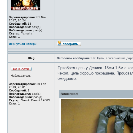
Зарегистрирован:
01 Nov
2017, 20:24
Сообщений:
13
Поблагодарил:
раз(а)
Поблагодарили:
раз(а)
Скутер:
Yamaha
Стаж:
1
Вернуться наверх
0leg
Заголовок сообщения:
Re: Цепь, альтернатива дор
Приобрел цепь у Дениса. 13мм 1.5м с ко
чехол, цепь хорошо покрашена. Пробовал
Наблюдатель
ожидаемо.
Зарегистрирован:
26 Feb
2019, 20:01
Сообщений:
1
Поблагодарил:
раз(а)
Вложение:
Поблагодарили:
раз(а)
Скутер:
Suzuki Bandit 1200S
Стаж:
1