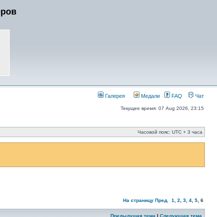
еров
Галерея
Медали
FAQ
Чат
Текущее время: 07 Aug 2026, 23:15
Часовой пояс: UTC + 3 часа
На страницу
Пред.
1
,
2
,
3
,
4
,
5
,
6
Предыдущая тема
|
Следующая тема