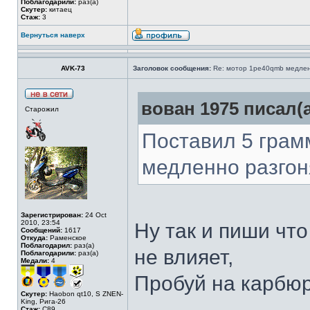
Поблагодарили:
раз(а)
Скутер:
китаец
Стаж:
3
Вернуться наверх
AVK-73
Заголовок сообщения:
Re: мотор 1pe40qmb медлен
вован 1975 писал(а
Старожил
Поставил 5 грам
медленно разгон
Зарегистрирован:
24 Oct
2010, 23:54
Ну так и пиши чт
Сообщений:
1617
Откуда:
Раменское
Поблагодарил:
раз(а)
не влияет,
Поблагодарили:
раз(а)
Медали:
4
Пробуй на карбюр
Скутер:
Haobon qt10, S ZNEN-
King, Рига-26
Стаж:
C89