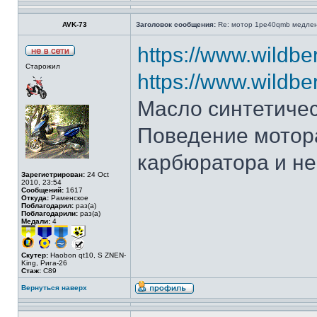
AVK-73
Заголовок сообщения:
Re: мотор 1pe40qmb медлен
https://www.wildbe
Старожил
https://www.wildber
Масло синтетиче
Поведение мотор
карбюратора и не
Зарегистрирован:
24 Oct
2010, 23:54
Сообщений:
1617
Откуда:
Раменское
Поблагодарил:
раз(а)
Поблагодарили:
раз(а)
Медали:
4
Скутер:
Haobon qt10, S ZNEN-
King, Рига-26
Стаж:
C89
Вернуться наверх