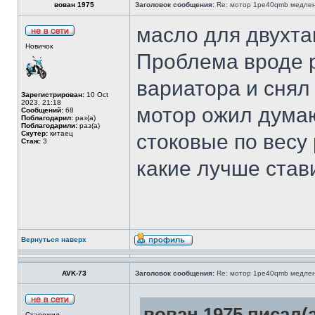
вован 1975
Заголовок сообщения:
Re: мотор 1pe40qmb медлен
масло для двухтак
Новичок
Проблема вроде 
вариатора и снял
Зарегистрирован:
10 Oct
2023, 21:18
мотор ожил думаю
Сообщений:
68
Поблагодарил:
раз(а)
Поблагодарили:
раз(а)
Скутер:
китаец
стоковые по весу 
Стаж:
3
какие лучше став
Вернуться наверх
AVK-73
Заголовок сообщения:
Re: мотор 1pe40qmb медлен
вован 1975 писал(а
Старожил