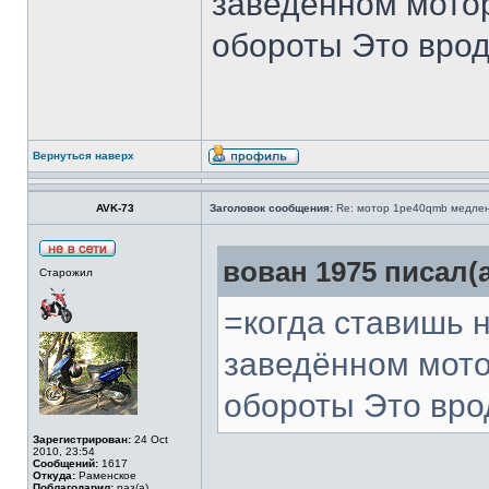
заведённом мото
обороты Это вро
Вернуться наверх
AVK-73
Заголовок сообщения:
Re: мотор 1pe40qmb медлен
вован 1975 писал(а
Старожил
=когда ставишь 
заведённом мото
обороты Это вро
Зарегистрирован:
24 Oct
2010, 23:54
Сообщений:
1617
Откуда:
Раменское
Поблагодарил:
раз(а)