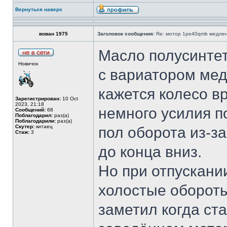
Вернуться наверх
вован 1975
Заголовок сообщения:
Re: мотор 1pe40qmb медлен
Масло полусинтет
Новичок
с вариатором мед
кажется колесо в
Зарегистрирован:
10 Oct
2023, 21:18
немного усилия п
Сообщений:
68
Поблагодарил:
раз(а)
Поблагодарили:
раз(а)
Скутер:
китаец
пол оборота из-за
Стаж:
3
до конца вниз.
Но при отпускании
холостые обороты
заметил когда ст