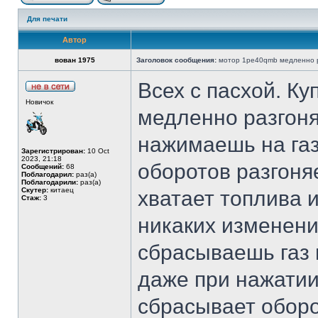
Для печати
Автор
вован 1975
Заголовок сообщения:
мотор 1pe40qmb медленно р
Всех с пасхой. К
Новичок
медленно разгоня
нажимаешь на газ
Зарегистрирован:
10 Oct
2023, 21:18
оборотов разгоняе
Сообщений:
68
Поблагодарил:
раз(а)
Поблагодарили:
раз(а)
Скутер:
китаец
хватает топлива 
Стаж:
3
никаких изменени
сбрасываешь газ 
даже при нажатии
сбрасывает обор