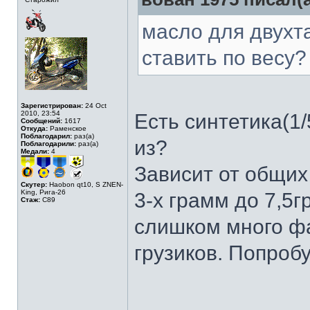
масло для двухт
ставить по весу?
Зарегистрирован:
24 Oct
2010, 23:54
Есть синтетика(1/
Сообщений:
1617
Откуда:
Раменское
Поблагодарил:
раз(а)
из?
Поблагодарили:
раз(а)
Медали:
4
Зависит от общих
Скутер:
Haobon qt10, S ZNEN-
King, Рига-26
3-х грамм до 7,5г
Стаж:
C89
слишком много фа
грузиков. Попроб