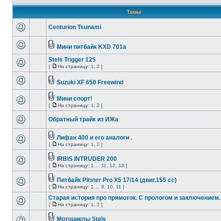
Темы
Centurion Tsunami
Мини питбайк KXD 701a
Stels Trigger 125
[
На страницу:
1
,
2
]
Suzuki XF 650 Freewind
Мини спорт!
[
На страницу:
1
,
2
]
Обратный трайк из ИЖа
Лифан 400 и его аналоги .
[
На страницу:
1
,
2
]
IRBIS INTRUDER 200
[
На страницу:
1
...
11
,
12
,
13
]
Питбайк Pitster Pro X5 17/14 (двиг.155 сс)
[
На страницу:
1
...
9
,
10
,
11
]
Старая история про прямоток. С прологом и заключением.
[
На страницу:
1
,
2
]
Мотоциклы Stels