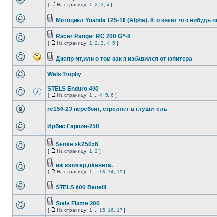
[
На страницу:
1
,
2
,
3
,
4
]
Мотоцикл Yuanda 125-10 (Alpha). Кто знает что нибудь п
Racer Ranger RC 200 GY-8
[
На страницу:
1
,
2
,
3
,
4
,
5
]
Днепр мт,или о том как я избавился от юпитера
Wels Trophy
STELS Enduro 400
[
На страницу:
1
...
4
,
5
,
6
]
rc150-23 перебоит, стреляет в глушитель
Ирбис Гарпия-250
Senke sk250x6
[
На страницу:
1
,
2
]
иж юпитер,планета.
[
На страницу:
1
...
13
,
14
,
15
]
STELS 600 Benelli
Stels Flame 200
[
На страницу:
1
...
15
,
16
,
17
]