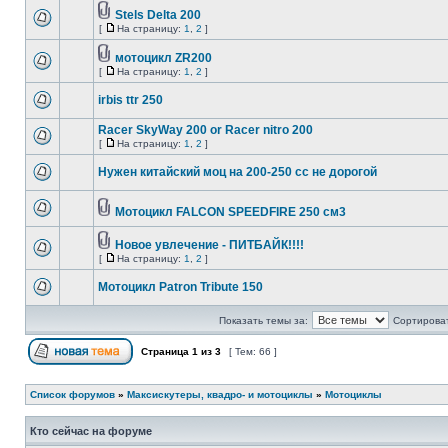
Stels Delta 200
[
На страницу:
1
,
2
]
мотоцикл ZR200
[
На страницу:
1
,
2
]
irbis ttr 250
Racer SkyWay 200 or Racer nitro 200
[
На страницу:
1
,
2
]
Нужен китайский моц на 200-250 сс не дорогой
Мотоцикл FALCON SPEEDFIRE 250 cм3
Новое увлечение - ПИТБАЙК!!!!
[
На страницу:
1
,
2
]
Мотоцикл Patron Tribute 150
Показать темы за:
Сортироват
Страница
1
из
3
[ Тем: 66 ]
Список форумов
»
Максискутеры, квадро- и мотоциклы
»
Мотоциклы
Кто сейчас на форуме