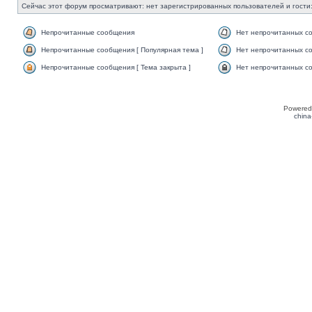
Сейчас этот форум просматривают: нет зарегистрированных пользователей и гости:
Непрочитанные сообщения
Нет непрочитанных с
Непрочитанные сообщения [ Популярная тема ]
Нет непрочитанных со
Непрочитанные сообщения [ Тема закрыта ]
Нет непрочитанных со
Powered
china