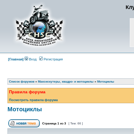
Кл
[Главная]
Вход
Регистрация
Список форумов
»
Максискутеры, квадро- и мотоциклы
»
Мотоциклы
Правила форума
Посмотреть правила форума
Мотоциклы
Страница
1
из
3
[ Тем: 66 ]