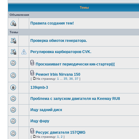
Темы
Объявления
Правила создания тем!
Темы
Проверка обмоток генератора.
Регулировка карбюраторов CVK.
Проскакивает периодически кик-стартер(((
Ремонт Irbis Nirvana 150
[
На страницу:
1
...
35
,
36
,
37
]
139qmb-3
Проблема с запуском двигателя на Keeway RU8
Ищу задний диск
Ищу фару
Ресурс двигателя 157QMG
[
На страницу:
1
,
2
]