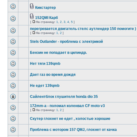
Кикстартер
152QMI Карб
[
На страницу:
1
,
2
,
3
,
4
,
5
]
перегревается двигатель стелс аутлендер 150 помогите )
[
На страницу:
1
,
2
]
Stels Outlander - проблема с электрикой
Бензин не попадает в цилиндр.
Нет тяги 139qmb
Дает газ во время дождя
Не едет 139qmb
Сайлентблок глушителя honda dio 35
172mm-a - поломал коленвал CF moto v3
[
На страницу:
1
,
2
]
Скутер глохнет не едет , холостые хорошие
Проблема с мотором 157 QMJ, глохнет от качка