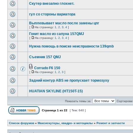
Скутер внезапно глохнет.
гул со стороны вариатора
Выплевывает масло после замены цпг
[
На страницу:
1
,
2
,
3
,
4
]
Гонит масло из сапуна 157QMJ
[
На страницу:
1
,
2
,
3
,
4
]
Нужна помощь в поиске неисправности 139qmb
Съемник 157 QMJ
Corrado F6 150
[
На страницу:
1
,
2
,
3
]
Задний контур ABS не пропускает тормозуху
HUATIAN SKYLINE (HT150T-15)
Показать темы за:
Сортироват
Страница
1
из
22
[ Тем: 640 ]
Список форумов
»
Максискутеры, квадро- и мотоциклы
»
Ремонт и запчасти