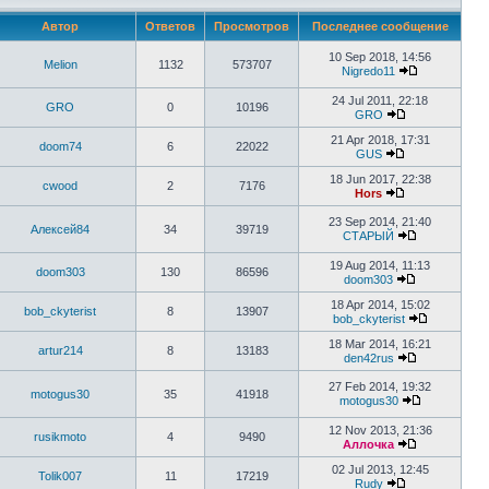
Автор
Ответов
Просмотров
Последнее сообщение
10 Sep 2018, 14:56
Melion
1132
573707
Nigredo11
24 Jul 2011, 22:18
GRO
0
10196
GRO
21 Apr 2018, 17:31
doom74
6
22022
GUS
18 Jun 2017, 22:38
cwood
2
7176
Hors
23 Sep 2014, 21:40
Алексей84
34
39719
СТАРЫЙ
19 Aug 2014, 11:13
doom303
130
86596
doom303
18 Apr 2014, 15:02
bob_ckyterist
8
13907
bob_ckyterist
18 Mar 2014, 16:21
artur214
8
13183
den42rus
27 Feb 2014, 19:32
motogus30
35
41918
motogus30
12 Nov 2013, 21:36
rusikmoto
4
9490
Аллочка
02 Jul 2013, 12:45
Tolik007
11
17219
Rudy