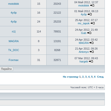
04 Май 2012, 12:37
motoblok
15
20243
motoblok
01 Май 2012, 06:13
4убр
16
22122
4убр
25 Apr 2012, 07:17
4убр
24
25233
mc_tapok
24 Apr 2012, 21:49
n1|
114
78931
Gab
24 Apr 2012, 03:42
MAGRA
8
13191
MAGRA
21 Apr 2012, 09:26
Tk_DOC
3
8268
Antonyo
07 Mar 2012, 09:43
Foxmax
31
32871
hargeb
На страницу
1
,
2
,
3
,
4
,
5
,
6
След.
Часовой пояс: UTC + 3 часа