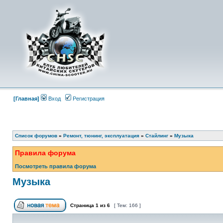
[Главная]
Вход
Регистрация
Список форумов
»
Ремонт, тюнинг, эксплуатация
»
Стайлинг
»
Музыка
Правила форума
Посмотреть правила форума
Музыка
Страница
1
из
6
[ Тем: 166 ]