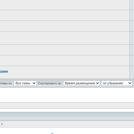
ками
темы за:
Сортировать по:
 2