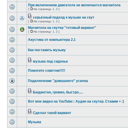
При включенном двигателе не включается магнитола
[
На страницу:
1
,
2
]
серьёзный подход к музыке на скут
[
На страницу:
1
,
2
]
Магнитола на скутер "готовый вариант"
[
На страницу:
1
,
2
]
Акустика от компьютера 2.1
Как поставить музыку
музыка под сиденье
Помогите советом!!!!!
Подключение "домашнего" усилка
Бюджетно, громко, быстро.....
Вот мое видео на YouTube:: Аудио на скутер. Ставим + :)
Сделал такой вариант
Музыка