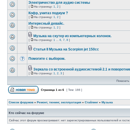
Электричество для аудио системы
[
На страницу:
1
,
2
]
Кофр, унитаз подиум ?
[
На страницу:
1
,
2
]
Интересный девайс.
[
На страницу:
1
,
2
]
Музыка на скутер из компьютерных колонок.
[
На страницу:
1
...
6
,
7
,
8
]
Статья II Музыка на Scorpion jet 150cc
Помогите с выбором.
Зеркала со встроенной аудиосистемой 2.1 и поворотни
[
На страницу:
1
,
2
,
3
]
Показать 
Страница
1
из
6
[ Тем: 166 ]
Список форумов
»
Ремонт, тюнинг, эксплуатация
»
Стайлинг
»
Музыка
Кто сейчас на форуме
Сейчас этот форум просматривают: нет зарегистрированных пользователей и гости: