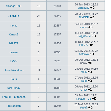
26 Jun 2013, 22:52
chicago1995
15
21803
антоха97
28 Mar 2013, 11:22
SLYDER
23
26346
SLYDER
24 Feb 2013, 22:57
momo
16
22587
momo
14 Feb 2013, 14:33
Karats7
13
17207
Kirill_Wuest
11 Dec 2012, 20:07
lelik777
12
16236
lelik777
03 Nov 2012, 22:37
deluxe
3
8058
Antonyo
29 Oct 2012, 15:04
ZX50s
3
7970
borov
08 Aug 2012, 04:59
EternalWanderer
11
14377
4995
07 Aug 2012, 13:15
Ваня
4
8844
Ваня
06 Aug 2012, 12:30
Slim Shady
3
8705
GRO
09 Jun 2012, 22:11
Евгений Григорьев
2
8004
Kostan RUS
28 Май 2012, 22:22
ProScooteR
7
11249
бабай