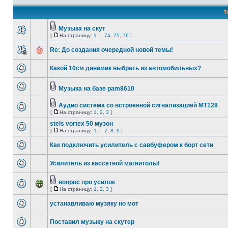
Т
Музыка на скут
[
На страницу:
1
...
74
,
75
,
76
]
Re: До создания очередной новой темы!
Какой 10см динамик выбрать из автомобильных?
Музыка на базе pam8610
Аудио система со встроенной сигнализацией МТ128
[
На страницу:
1
,
2
,
3
]
stels vortex 50 музон
[
На страницу:
1
...
7
,
8
,
9
]
Как подключить усилитель с савбуфером к борт сети
Усилитель из кассетной магнитолы!
вопрос про усилок
[
На страницу:
1
,
2
,
3
]
устанавливаю музяку но мот
Поставил музыку на скутер