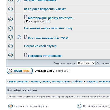
легкий стикербомбинг
Как лучше покрасить и чем?
Мастера фш, раскру помогите.
[
На страницу:
1
,
2
]
Несколько вопросов по пластику
Восстановление Irbis Z50R
Покрасил свой скутер
Покраска антигравием
Показать темы за:
Сортироват
Страница
1
из
7
[ Тем: 209 ]
Список форумов
»
Ремонт, тюнинг, эксплуатация
»
Стайлинг
»
Покраска, тониров
Кто сейчас на форуме
Сейчас этот форум просматривают: нет зарегистрированных пользователей и гости:
Непрочитанные сообщения
Нет непрочитанных с