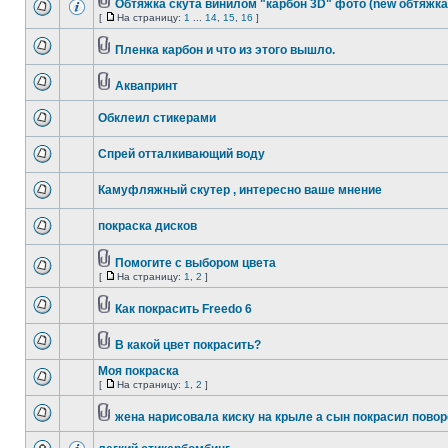
Обтяжка скута винилом "карбон 3D" фото (new обтяжка
[
На страницу:
1
...
14
,
15
,
16
]
Пленка карбон и что из этого вышло.
Аквапринт
Обклеил стикерами
Спрей отталкивающий воду
Камуфляжный скутер , интересно ваше мнение
покраска дисков
Помогите с выбором цвета
[
На страницу:
1
,
2
]
Как покрасить Freedo 6
В какой цвет покрасить?
Моя покраска
[
На страницу:
1
,
2
]
жена нарисовала киску на крыле а сын покрасил поворо