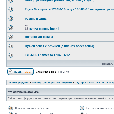
Выбор резины(не оригинален, но что уж тут...)
Где а Мск купить 120/80-16 зад и 100/80-16 переднюю рез
резина и шины
купил резину [msk]
Встанет ли резина
Нужен совет с резиной (в планах всесезонка)
140/60 R12 вместо 120/70 R12
Показать 
Страница
1
из
2
[ Тем: 48 ]
Список форумов
»
Мопеды, по маркам и моделям
»
Скутеры с четырехтактным д
Кто сейчас на форуме
Сейчас этот форум просматривают: нет зарегистрированных пользователей и гости:
Непрочитанные сообщения
Нет непрочитанных с