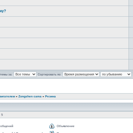
ину?
темы за:
Сортировать по:
вигателем
»
Zongshen cama
»
Резина
 5
ообщений
Объявление