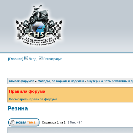
[Главная]
Вход
Регистрация
Список форумов
»
Мопеды, по маркам и моделям
»
Скутеры с четырехтактным д
Правила форума
Посмотреть правила форума
Резина
Страница
1
из
2
[ Тем: 48 ]