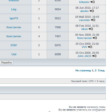
khlustov
2
6190
khlustov
08 Jun 2010, 17:17
Ling
7
9654
aiovlev
18 Май 2010, 16:43
IgorFS
1
5812
vaceslav
08 Feb 2010, 11:51
Константин
5
7996
nikon
05 Nov 2009, 21:38
Константин
4
7457
Константин
25 Oct 2009, 21:00
STAY
2
5975
VVV
25 Oct 2009, 20:43
Utel
1
6098
John JACK
На страницу
1
,
2
След.
Часовой пояс: UTC + 3 часа
Вы
не можете
начинать темы
Вы
не можете
отвечать на сообщения