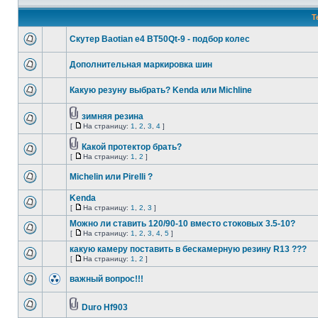
Т
Скутер Baotian e4 BT50Qt-9 - подбор колес
Дополнительная маркировка шин
Какую резуну выбрать? Kenda или Michline
зимняя резина
[
На страницу:
1
,
2
,
3
,
4
]
Какой протектор брать?
[
На страницу:
1
,
2
]
Michelin или Pirelli ?
Kenda
[
На страницу:
1
,
2
,
3
]
Можно ли ставить 120/90-10 вместо стоковых 3.5-10?
[
На страницу:
1
,
2
,
3
,
4
,
5
]
какую камеру поставить в бескамерную резину R13 ???
[
На страницу:
1
,
2
]
важный вопрос!!!
Duro Hf903