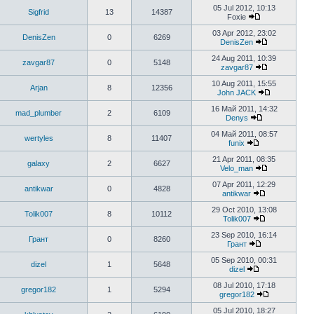
05 Jul 2012, 10:13
Sigfrid
13
14387
Foxie
03 Apr 2012, 23:02
DenisZen
0
6269
DenisZen
24 Aug 2011, 10:39
zavgar87
0
5148
zavgar87
10 Aug 2011, 15:55
Arjan
8
12356
John JACK
16 Май 2011, 14:32
mad_plumber
2
6109
Denys
04 Май 2011, 08:57
wertyles
8
11407
funix
21 Apr 2011, 08:35
galaxy
2
6627
Velo_man
07 Apr 2011, 12:29
antikwar
0
4828
antikwar
29 Oct 2010, 13:08
Tolik007
8
10112
Tolik007
23 Sep 2010, 16:14
Грант
0
8260
Грант
05 Sep 2010, 00:31
dizel
1
5648
dizel
08 Jul 2010, 17:18
gregor182
1
5294
gregor182
05 Jul 2010, 18:27