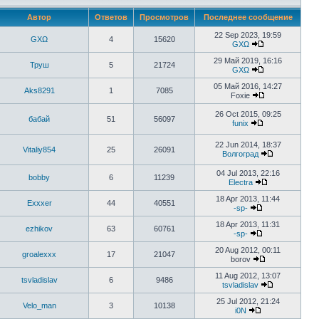
Автор
Ответов
Просмотров
Последнее сообщение
22 Sep 2023, 19:59
GXΩ
4
15620
GXΩ
29 Май 2019, 16:16
Труш
5
21724
GXΩ
05 Май 2016, 14:27
Aks8291
1
7085
Foxie
26 Oct 2015, 09:25
бабай
51
56097
funix
22 Jun 2014, 18:37
Vitaliy854
25
26091
Волгоград
04 Jul 2013, 22:16
bobby
6
11239
Electra
18 Apr 2013, 11:44
Exxxer
44
40551
-sp-
18 Apr 2013, 11:31
ezhikov
63
60761
-sp-
20 Aug 2012, 00:11
groalexxx
17
21047
borov
11 Aug 2012, 13:07
tsvladislav
6
9486
tsvladislav
25 Jul 2012, 21:24
Velo_man
3
10138
i0N