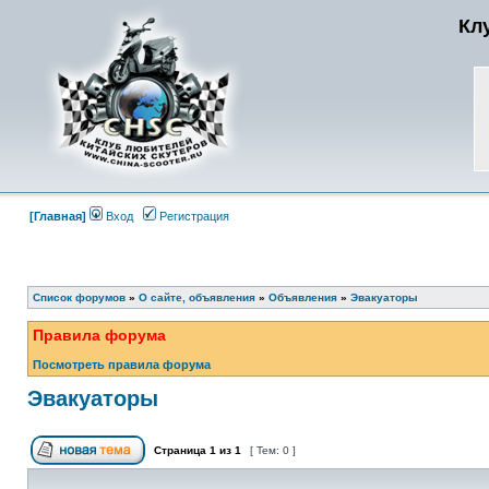
Кл
[Главная]
Вход
Регистрация
Список форумов
»
О сайте, объявления
»
Объявления
»
Эвакуаторы
Правила форума
Посмотреть правила форума
Эвакуаторы
Страница
1
из
1
[ Тем: 0 ]