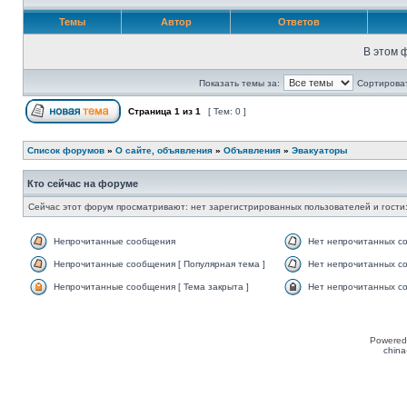
Темы
Автор
Ответов
В этом 
Показать темы за:
Сортироват
Страница
1
из
1
[ Тем: 0 ]
Список форумов
»
О сайте, объявления
»
Объявления
»
Эвакуаторы
Кто сейчас на форуме
Сейчас этот форум просматривают: нет зарегистрированных пользователей и гости:
Непрочитанные сообщения
Нет непрочитанных с
Непрочитанные сообщения [ Популярная тема ]
Нет непрочитанных со
Непрочитанные сообщения [ Тема закрыта ]
Нет непрочитанных со
Powered
china