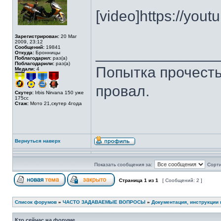
[video]https://you
Зарегистрирован:
20 Mar
2009, 23:12
Сообщений:
19841
______________
Откуда:
Бронницы
Поблагодарил:
раз(а)
Поблагодарили:
раз(а)
Попытка прочесть 
Медали:
4
провал.
Скутер:
Irbis Nirvana 150 уже
175сс
Стаж:
Мото 21,скутер 4года
Вернуться наверх
Показать сообщения за:
Сорти
Страница
1
из
1
[ Сообщений: 2 ]
Список форумов
»
ЧАСТО ЗАДАВАЕМЫЕ ВОПРОСЫ
»
Документация, инструкции 
Кто сейчас на форуме