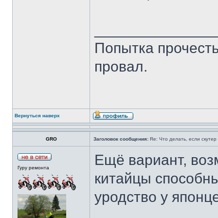
______________
Попытка прочесть 
провал.
Вернуться наверх
GRO
Заголовок сообщения:
Re: Что делать, если скутер
Ещё вариант, воз
Гуру ремонта
китайцы способны
уродство у японце