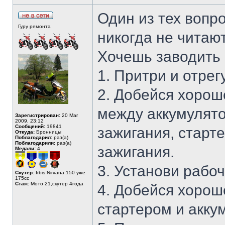
Один из тех вопр
Гуру ремонта
никогда не читают
Хочешь заводить 
1. Притри и отрег
2. Добейся хорош
между аккумулято
Зарегистрирован:
20 Mar
2009, 23:12
Сообщений:
19841
зажигания, старт
Откуда:
Бронницы
Поблагодарил:
раз(а)
Поблагодарили:
раз(а)
зажигания.
Медали:
4
3. Установи рабо
Скутер:
Irbis Nirvana 150 уже
175сс
Стаж:
Мото 21,скутер 4года
4. Добейся хорош
стартером и акку